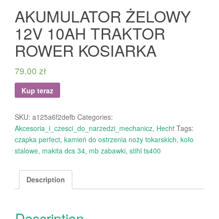
AKUMULATOR ŻELOWY
12V 10AH TRAKTOR
ROWER KOSIARKA
79.00
zł
Kup teraz
SKU:
a125a6f2defb
Categories:
Akcesoria_i_czesci_do_narzedzi_mechanicz
,
Hecht
Tags:
czapka perfect
,
kamień do ostrzenia noży tokarskich
,
koło
stalowe
,
makita dcs 34
,
mb zabawki
,
stihl ts400
Description
Description