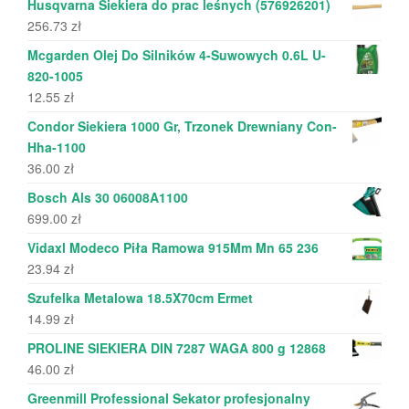
Husqvarna Siekiera do prac leśnych (576926201)
256.73
zł
Mcgarden Olej Do Silników 4-Suwowych 0.6L U-
820-1005
12.55
zł
Condor Siekiera 1000 Gr, Trzonek Drewniany Con-
Hha-1100
36.00
zł
Bosch Als 30 06008A1100
699.00
zł
Vidaxl Modeco Piła Ramowa 915Mm Mn 65 236
23.94
zł
Szufelka Metalowa 18.5X70cm Ermet
14.99
zł
PROLINE SIEKIERA DIN 7287 WAGA 800 g 12868
46.00
zł
Greenmill Professional Sekator profesjonalny