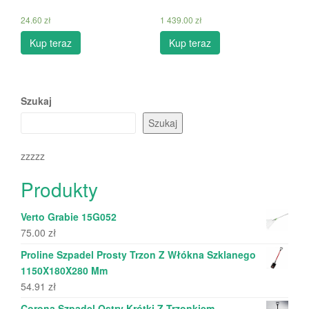
24.60
zł
1 439.00
zł
Kup teraz
Kup teraz
Szukaj
Szukaj
zzzzz
Produkty
Verto Grabie 15G052
75.00
zł
Proline Szpadel Prosty Trzon Z Włókna Szklanego
1150X180X280 Mm
54.91
zł
Corona Szpadel Ostry Krótki Z Trzonkiem