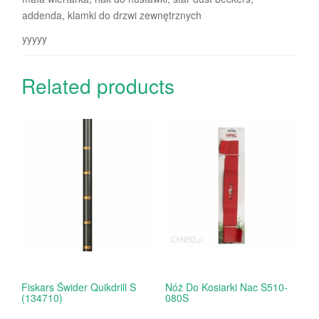
addenda, klamki do drzwi zewnętrznych
yyyyy
Related products
Fiskars Świder Quikdrill S
Nóż Do Kosiarki Nac S510-
(134710)
080S