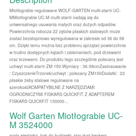
Miotłograbie regulowane WOLF-GARTEN multi-star® UC-
MMiotłograbie UC-M multi-star® nadają się do
uniwersalnego usuwania małych oraz dużych odpadów.
Powierzchnia robocza 22 zębów płaskich stalowych może
zostać bezstopniowo wyregulowana w zakresie od 36 do 58
cm. Dzięki temu można bez problemu sprzątać powierzchnie
w trudno dostępnych kątach i załamaniach, pod drzewami
oraz krzewami. Do produktu tego szczególnie polecany jest
uchwyt multi-star® ZM 150.Wymiary : 36-58cmZastosowanie
: CzyszczenieTrzonek/uchwyt : polecany ZM150Dodatki : 22
płaskie żeby stalowe regulowane na
szerokośćKOMPATYBILNE Z NARZĘDZIAMI
OGRODNICZYMI FISKARS QUICKFIT Z ADAPTEREM
FISKARS QUICKFIT 130000…
Wolf Garten Miotłograbie UC-
M 3524000
mała wiertarka, hak do huśtawki, star dust beckers,