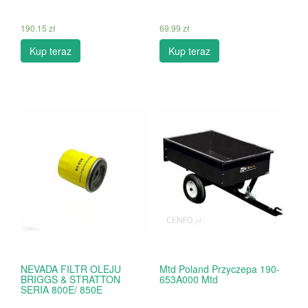
190.15
zł
69.99
zł
Kup teraz
Kup teraz
NEVADA FILTR OLEJU
Mtd Poland Przyczepa 190-
BRIGGS & STRATTON
653A000 Mtd
SERIA 800E/ 850E