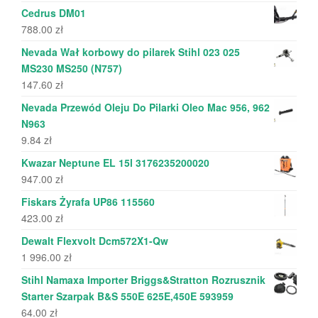
Cedrus DM01
788.00
zł
Nevada Wał korbowy do pilarek Stihl 023 025
MS230 MS250 (N757)
147.60
zł
Nevada Przewód Oleju Do Pilarki Oleo Mac 956, 962
N963
9.84
zł
Kwazar Neptune EL 15l 3176235200020
947.00
zł
Fiskars Żyrafa UP86 115560
423.00
zł
Dewalt Flexvolt Dcm572X1-Qw
1 996.00
zł
Stihl Namaxa Importer Briggs&Stratton Rozrusznik
Starter Szarpak B&S 550E 625E,450E 593959
64.00
zł