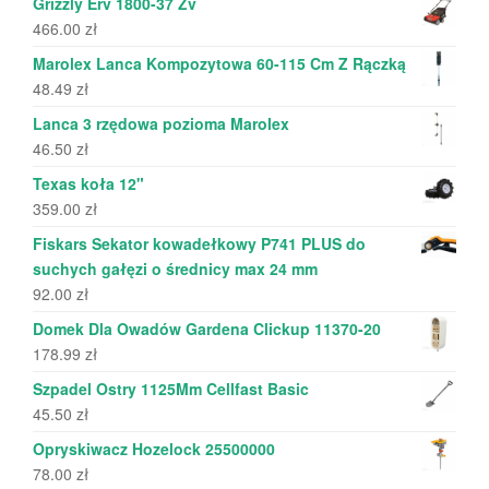
Grizzly Erv 1800-37 Zv
466.00
zł
Marolex Lanca Kompozytowa 60-115 Cm Z Rączką
48.49
zł
Lanca 3 rzędowa pozioma Marolex
46.50
zł
Texas koła 12"
359.00
zł
Fiskars Sekator kowadełkowy P741 PLUS do
suchych gałęzi o średnicy max 24 mm
92.00
zł
Domek Dla Owadów Gardena Clickup 11370-20
178.99
zł
Szpadel Ostry 1125Mm Cellfast Basic
45.50
zł
Opryskiwacz Hozelock 25500000
78.00
zł