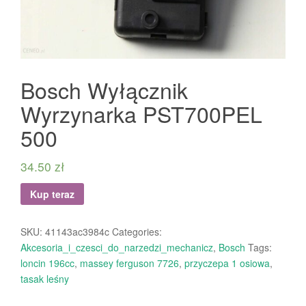
Bosch Wyłącznik
Wyrzynarka PST700PEL
500
34.50
zł
Kup teraz
SKU:
41143ac3984c
Categories:
Akcesoria_i_czesci_do_narzedzi_mechanicz
,
Bosch
Tags:
loncin 196cc
,
massey ferguson 7726
,
przyczepa 1 osiowa
,
tasak leśny