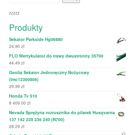
zzzzz
Produkty
Sekator Parkside Hg06880
24.90
zł
FLO Wertykulator do trawy dwustronny 35700
44.49
zł
Geolia Sekator Jednoręczny Nożycowy
(lmc12300806)
29.99
zł
Honda Tv 510
8 409.00
zł
Nevada Sprężyna rozrusznika do pilarek Husqvarna
137 142 235 236 240 (N700)
28.29
zł