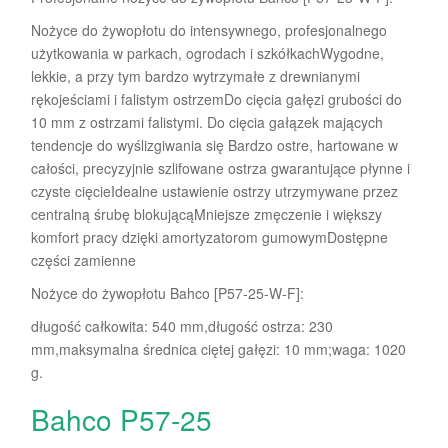
Nożyce do żywopłotu do intensywnego, profesjonalnego
użytkowania w parkach, ogrodach i szkółkachWygodne,
lekkie, a przy tym bardzo wytrzymałe z drewnianymi
rękojeściami i falistym ostrzemDo cięcia gałęzi grubości do
10 mm z ostrzami falistymi. Do cięcia gałązek mających
tendencje do wyślizgiwania się Bardzo ostre, hartowane w
całości, precyzyjnie szlifowane ostrza gwarantujące płynne i
czyste cięcieIdealne ustawienie ostrzy utrzymywane przez
centralną śrubę blokującąMniejsze zmęczenie i większy
komfort pracy dzięki amortyzatorom gumowymDostępne
części zamienne
Nożyce do żywopłotu Bahco [P57-25-W-F]:
długość całkowita: 540 mm,długość ostrza: 230
mm,maksymalna średnica ciętej gałęzi: 10 mm;waga: 1020
g.
Bahco P57-25