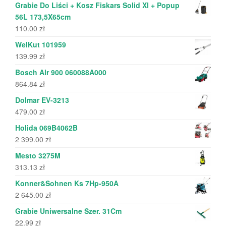
Grabie Do Liści + Kosz Fiskars Solid Xl + Popup
56L 173,5X65cm
110.00
zł
WelKut 101959
139.99
zł
Bosch Alr 900 060088A000
864.84
zł
Dolmar EV-3213
479.00
zł
Holida 069B4062B
2 399.00
zł
Mesto 3275M
313.13
zł
Konner&Sohnen Ks 7Hp-950A
2 645.00
zł
Grabie Uniwersalne Szer. 31Cm
22.99
zł