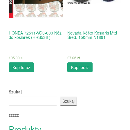
HONDA 72511-VG3-000 Nóż
Nevada Kółko Kosiarki Mtd
do kosiarek (HRS536 )
Śred. 150mm N1891
105.00
zł
27.06
zł
Kup teraz
Kup teraz
Szukaj
Szukaj
zzzzz
Produkty