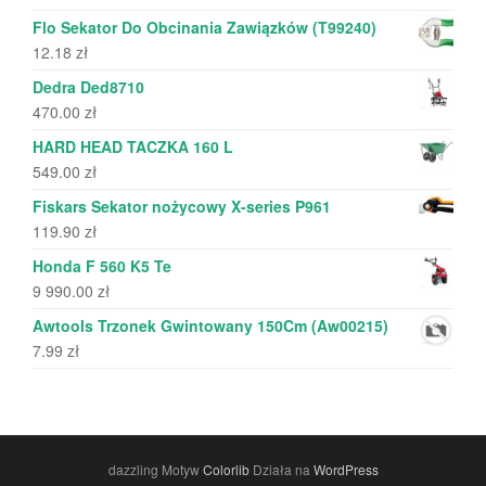
Flo Sekator Do Obcinania Zawiązków (T99240)
12.18
zł
Dedra Ded8710
470.00
zł
HARD HEAD TACZKA 160 L
549.00
zł
Fiskars Sekator nożycowy X-series P961
119.90
zł
Honda F 560 K5 Te
9 990.00
zł
Awtools Trzonek Gwintowany 150Cm (Aw00215)
7.99
zł
dazzling Motyw
Colorlib
Działa na
WordPress