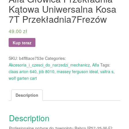
Kątowa Uniwersalna Kosa
7T Przekładnia7Frezów
49.00
zł
Kup teraz
SKU:
b4ff8ace753e
Categories:
Akcesoria_i_czesci_do_narzedzi_mechanicz
,
Alfa
Tags:
claas arion 640
,
jcb 8010
,
massey ferguson ideal
,
valtra s
,
wolf garten cart
Description
Description
Profesjonalne nożyce do żywopłotu Bahco [P57-25-W-F]: