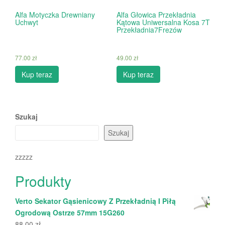
Alfa Motyczka Drewniany
Alfa Głowica Przekładnia
Uchwyt
Kątowa Uniwersalna Kosa 7T
Przekładnia7Frezów
77.00
zł
49.00
zł
Kup teraz
Kup teraz
Szukaj
Szukaj
zzzzz
Produkty
Verto Sekator Gąsienicowy Z Przekładnią I Piłą
Ogrodową Ostrze 57mm 15G260
88.00
zł