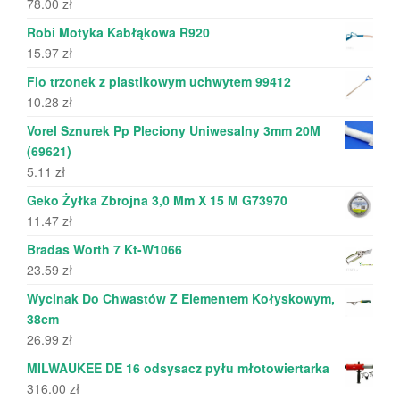
78.00
zł
Robi Motyka Kabłąkowa R920
15.97
zł
Flo trzonek z plastikowym uchwytem 99412
10.28
zł
Vorel Sznurek Pp Pleciony Uniwesalny 3mm 20M
(69621)
5.11
zł
Geko Żyłka Zbrojna 3,0 Mm X 15 M G73970
11.47
zł
Bradas Worth 7 Kt-W1066
23.59
zł
Wycinak Do Chwastów Z Elementem Kołyskowym,
38cm
26.99
zł
MILWAUKEE DE 16 odsysacz pyłu młotowiertarka
316.00
zł