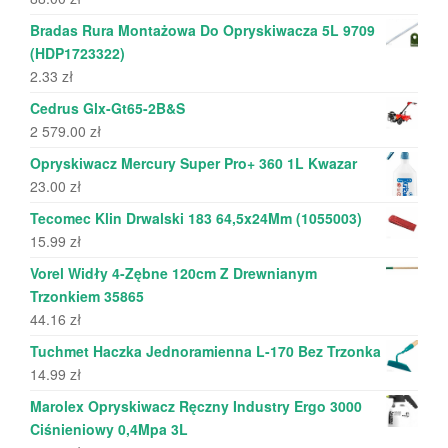
Bradas Rura Montażowa Do Opryskiwacza 5L 9709
(HDP1723322)
2.33
zł
Cedrus Glx-Gt65-2B&S
2 579.00
zł
Opryskiwacz Mercury Super Pro+ 360 1L Kwazar
23.00
zł
Tecomec Klin Drwalski 183 64,5x24Mm (1055003)
15.99
zł
Vorel Widły 4-Zębne 120cm Z Drewnianym
Trzonkiem 35865
44.16
zł
Tuchmet Haczka Jednoramienna L-170 Bez Trzonka
14.99
zł
Marolex Opryskiwacz Ręczny Industry Ergo 3000
Ciśnieniowy 0,4Mpa 3L