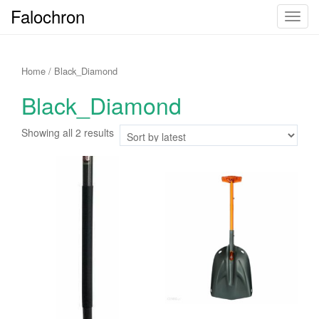
Falochron
T
o
g
g
Home
/ Black_Diamond
l
Black_Diamond
e
n
Showing all 2 results
a
v
i
g
a
t
i
o
n