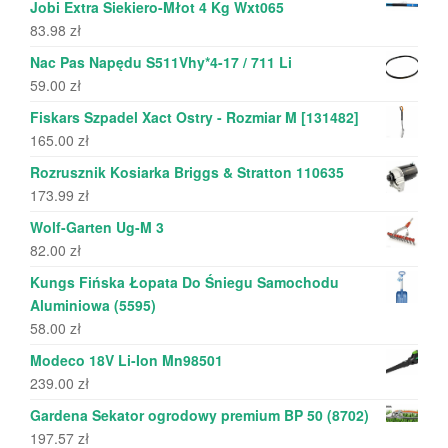
Jobi Extra Siekiero-Młot 4 Kg Wxt065
83.98
zł
Nac Pas Napędu S511Vhy*4-17 / 711 Li
59.00
zł
Fiskars Szpadel Xact Ostry - Rozmiar M [131482]
165.00
zł
Rozrusznik Kosiarka Briggs & Stratton 110635
173.99
zł
Wolf-Garten Ug-M 3
82.00
zł
Kungs Fińska Łopata Do Śniegu Samochodu
Aluminiowa (5595)
58.00
zł
Modeco 18V Li-Ion Mn98501
239.00
zł
Gardena Sekator ogrodowy premium BP 50 (8702)
197.57
zł