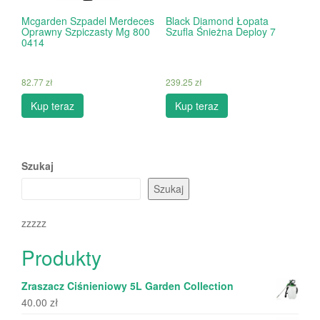
Mcgarden Szpadel Merdeces
Black Diamond Łopata
Oprawny Szpiczasty Mg 800
Szufla Śnieżna Deploy 7
0414
82.77
zł
239.25
zł
Kup teraz
Kup teraz
Szukaj
Szukaj
zzzzz
Produkty
Zraszacz Ciśnieniowy 5L Garden Collection
40.00
zł