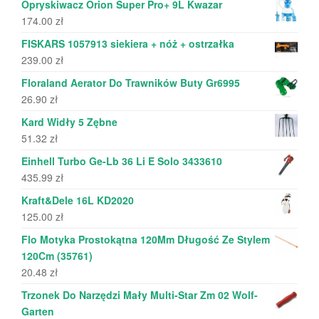
Opryskiwacz Orion Super Pro+ 9L Kwazar
174.00
zł
FISKARS 1057913 siekiera + nóż + ostrzałka
239.00
zł
Floraland Aerator Do Trawników Buty Gr6995
26.90
zł
Kard Widły 5 Zębne
51.32
zł
Einhell Turbo Ge-Lb 36 Li E Solo 3433610
435.99
zł
Kraft&Dele 16L KD2020
125.00
zł
Flo Motyka Prostokątna 120Mm Długość Ze Stylem
120Cm (35761)
20.48
zł
Trzonek Do Narzędzi Mały Multi-Star Zm 02 Wolf-
Garten