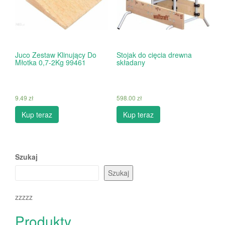
Juco Zestaw Klinujący Do
Stojak do cięcia drewna
Młotka 0,7-2Kg 99461
składany
9.49
zł
598.00
zł
Kup teraz
Kup teraz
Szukaj
Szukaj
zzzzz
Produkty