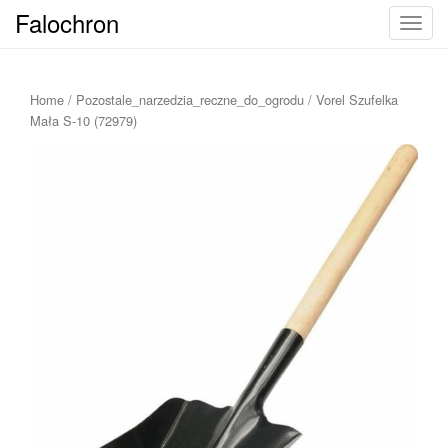
Falochron
T
o
g
g
Home
/
Pozostale_narzedzia_reczne_do_ogrodu
/ Vorel Szufelka
l
Mała S-10 (72979)
e
n
a
v
i
g
a
t
i
o
n