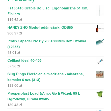
Fs135410 Grabie Do Liści Ergonomiczne 51 Cm,
Fiskars
119.62
zł
HANDY ZHO Moduł odśnieżarki ODS60
908.97
zł
Profix Szpadel Prosty 200X300Mm Bez Trzonka
(12355)
48.01
zł
Cellfast Ideal 40-405
57.96
zł
Slug Rings Pierścienie miedziane - mieszane,
komplet 6 szt. (3+3)
133.00
zł
Prosperplast Load &Amp; Go Ii Wózek 85 L
Ogrodowy, Oliwka Iwo85
139.43
zł