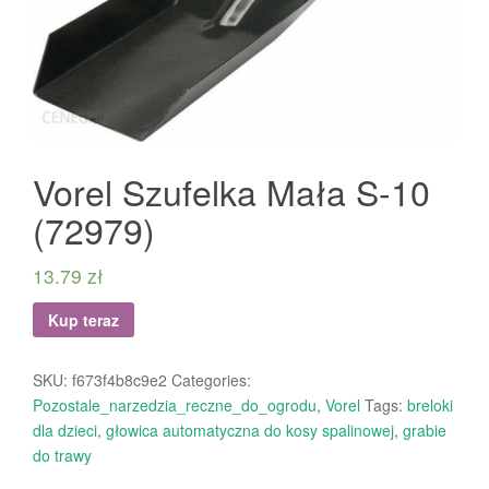
Vorel Szufelka Mała S-10
(72979)
13.79
zł
Kup teraz
SKU:
f673f4b8c9e2
Categories:
Pozostale_narzedzia_reczne_do_ogrodu
,
Vorel
Tags:
breloki
dla dzieci
,
głowica automatyczna do kosy spalinowej
,
grabie
do trawy