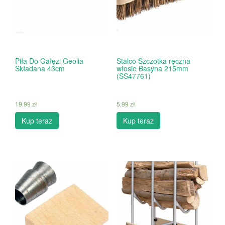
Piła Do Gałęzi Geolia
Stalco Szczotka ręczna
Składana 43cm
włosie Basyna 215mm
(SS47761)
19.99
zł
5.99
zł
Kup teraz
Kup teraz