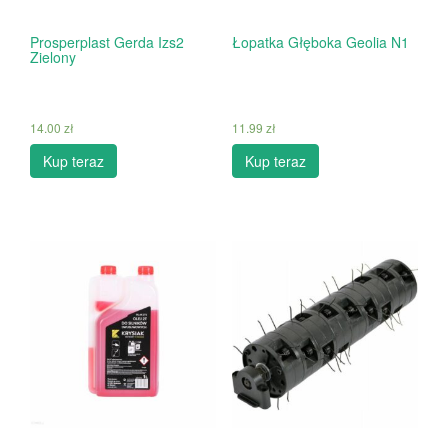
Prosperplast Gerda Izs2
Łopatka Głęboka Geolia N1
Zielony
14.00
zł
11.99
zł
Kup teraz
Kup teraz