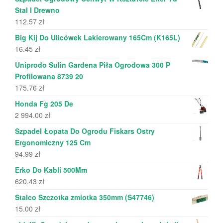
Stal I Drewno
112.57
zł
Big Kij Do Ulicówek Lakierowany 165Cm (K165L)
16.45
zł
Uniprodo Sulin Gardena Piła Ogrodowa 300 P
Profilowana 8739 20
175.76
zł
Honda Fg 205 De
2 994.00
zł
Szpadel Łopata Do Ogrodu Fiskars Ostry
Ergonomiczny 125 Cm
94.99
zł
Erko Do Kabli 500Mm
620.43
zł
Stalco Szczotka zmiotka 350mm (S47746)
15.00
zł