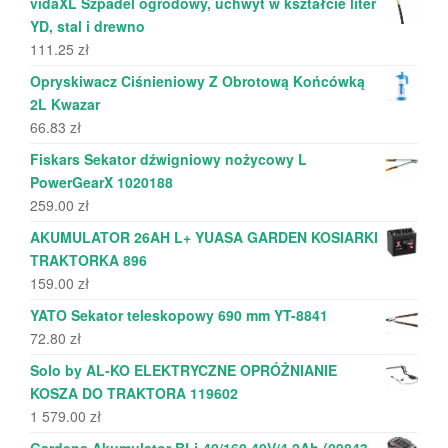
vidaXL Szpadel ogrodowy, uchwyt w kształcie liter
YD, stal i drewno
111.25
zł
Opryskiwacz Ciśnieniowy Z Obrotową Końcówką
2L Kwazar
66.83
zł
Fiskars Sekator dźwigniowy nożycowy L
PowerGearX 1020188
259.00
zł
AKUMULATOR 26AH L+ YUASA GARDEN KOSIARKI
TRAKTORKA 896
159.00
zł
YATO Sekator teleskopowy 690 mm YT-8841
72.80
zł
Solo by AL-KO ELEKTRYCZNE OPRÓŻNIANIE
KOSZA DO TRAKTORA 119602
1 579.00
zł
Gardena Akumulator BLi-40/160 40V/4.2Ah (09843-