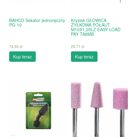
BAHCO Sekator jednoręczny
Krysiak GŁOWICA
PG-10
ŻYŁKOWA PÓŁAUT.
M10X1,25LZ EASY LOAD
PAY TA8MB
74.50
zł
25.71
zł
Kup teraz
Kup teraz