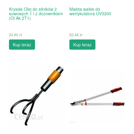
Krysiak Olej do silników 2
Makita wałek do
suwowych 1 l z dozownikiem
wertykulatora UV3200
(Ol Ak 2T1)
24.90
zł
92.48
zł
Kup teraz
Kup teraz