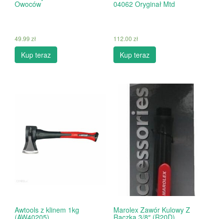
Owoców
04062 Oryginał Mtd
49.99
zł
112.00
zł
Kup teraz
Kup teraz
Awtools z klinem 1kg
Marolex Zawór Kulowy Z
(AW40205)
Rączką 3/8″ (R20D)