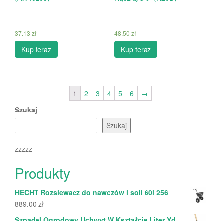
37.13
zł
48.50
zł
Kup teraz
Kup teraz
1
2
3
4
5
6
→
Szukaj
Szukaj
zzzzz
Produkty
HECHT Rozsiewacz do nawozów i soli 60l 256
889.00
zł
Szpadel Ogrodowy Uchwyt W Kształcie Liter Yd