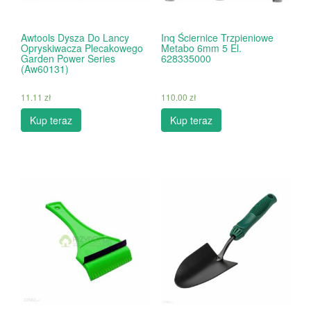
Awtools Dysza Do Lancy
Inq Ściernice Trzpieniowe
Opryskiwacza Plecakowego
Metabo 6mm 5 El.
Garden Power Series
628335000
(Aw60131)
11.11
zł
110.00
zł
Kup teraz
Kup teraz