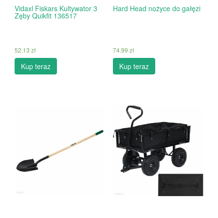
Vidaxl Fiskars Kultywator 3
Hard Head nożyce do gałęzi
Zęby Quikfit 136517
52.13
zł
74.99
zł
Kup teraz
Kup teraz