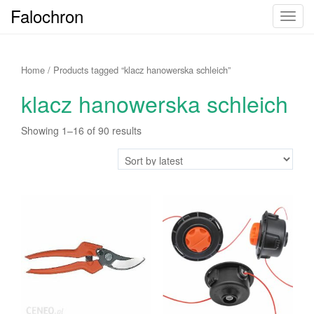
Falochron
T
o
g
g
Home
/ Products tagged “klacz hanowerska schleich”
l
klacz hanowerska schleich
e
n
Showing 1–16 of 90 results
a
v
i
g
a
t
i
o
n