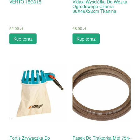
VERTO 15G015
Vidaxl Wyściółka Do Wózka
Ogrodowego Czarna
86X46X22cm Tkanina
52.00
zł
68.00
zł
Kup teraz
Kup teraz
Fortis Zrywaczka Do
Pasek Do Traktorka Mtd 754-