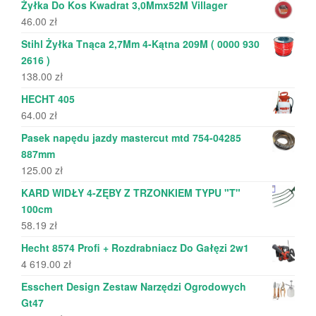
Żyłka Do Kos Kwadrat 3,0Mmx52M Villager
46.00
zł
Stihl Żyłka Tnąca 2,7Mm 4-Kątna 209M ( 0000 930
2616 )
138.00
zł
HECHT 405
64.00
zł
Pasek napędu jazdy mastercut mtd 754-04285
887mm
125.00
zł
KARD WIDŁY 4-ZĘBY Z TRZONKIEM TYPU "T"
100cm
58.19
zł
Hecht 8574 Profi + Rozdrabniacz Do Gałęzi 2w1
4 619.00
zł
Esschert Design Zestaw Narzędzi Ogrodowych
Gt47