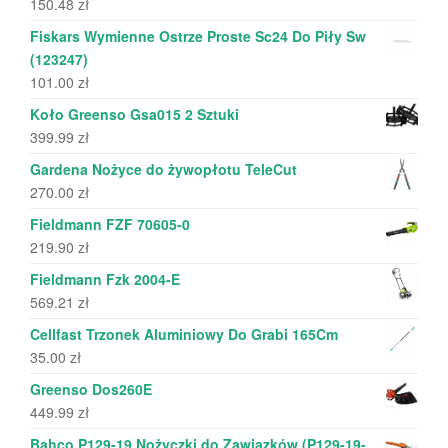
150.48
zł
Fiskars Wymienne Ostrze Proste Sc24 Do Piły Sw
(123247)
101.00
zł
Koło Greenso Gsa015 2 Sztuki
399.99
zł
Gardena Nożyce do żywopłotu TeleCut
270.00
zł
Fieldmann FZF 70605-0
219.90
zł
Fieldmann Fzk 2004-E
569.21
zł
Cellfast Trzonek Aluminiowy Do Grabi 165Cm
35.00
zł
Greenso Dos260E
449.99
zł
Bahco P129-19 Nożyczki do Zawiązków (P129-19-