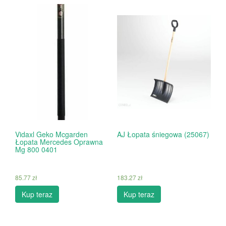
Vidaxl Geko Mcgarden
AJ Łopata śniegowa (25067)
Łopata Mercedes Oprawna
Mg 800 0401
85.77
zł
183.27
zł
Kup teraz
Kup teraz