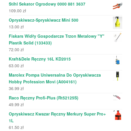
Stihl Sekator Ogrodowy 0000 881 3637
109.00
zł
Opryskiwacz-Spryskiwacz Mini 500
13.00
zł
Fiskars Widły Gospodarcze Trzon Metalowy "Y"
Plastik Solid (133433)
72.00
zł
Kraft&Dele Ręczny 16L KD2015
63.00
zł
Marolex Pompa Uniwersalna Do Opryskiwacza
Hobby Profession Movi (A004161)
36.99
zł
Raco Ręczny Profi-Plus (Rt52125S)
49.99
zł
Opryskiwacz Kwazar Ręczny Merkury Super Pro+
1L
61.50
zł