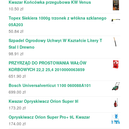
Kwazar Końcówka przegubowa KW Venus
10.50
zł
Topex Siekiera 1000g trzonek z włókna szklanego
05A203
50.84
zł
Szpadel Ogrodowy Uchwyt W Kształcie Litery T
Stal I Drewno
98.91
zł
PRZYRZĄD DO PROSTOWANIA WAŁÓW
KORBOWYCH 22,2 25,4 2010000063859
651.90
zł
Bosch Universalverticut 1100 060088A101
699.00
zł
Kwazar Opryskiwacz Orion Super 9l
173.20
zł
Opryskiwacz Orion Super Pro+ 9L Kwazar
174.00
zł