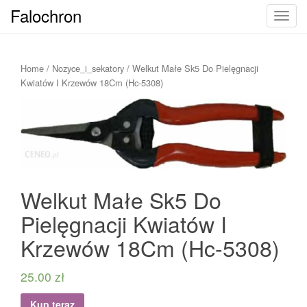
Falochron
T
o
g
g
Home
/
Nozyce_i_sekatory
/ Welkut Małe Sk5 Do Pielęgnacji
l
Kwiatów I Krzewów 18Cm (Hc-5308)
e
n
a
v
i
g
Welkut Małe Sk5 Do
a
t
Pielęgnacji Kwiatów I
i
o
Krzewów 18Cm (Hc-5308)
n
25.00
zł
Kup teraz