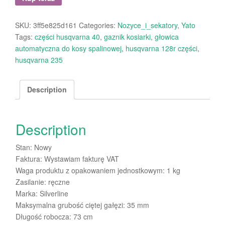
SKU:
3ff5e825d161
Categories:
Nozyce_i_sekatory
,
Yato
Tags:
części husqvarna 40
,
gaznik kosiarki
,
głowica
automatyczna do kosy spalinowej
,
husqvarna 128r części
,
husqvarna 235
Description
Description
Stan: Nowy
Faktura: Wystawiam fakturę VAT
Waga produktu z opakowaniem jednostkowym: 1 kg
Zasilanie: ręczne
Marka: Silverline
Maksymalna grubość ciętej gałęzi: 35 mm
Długość robocza: 73 cm