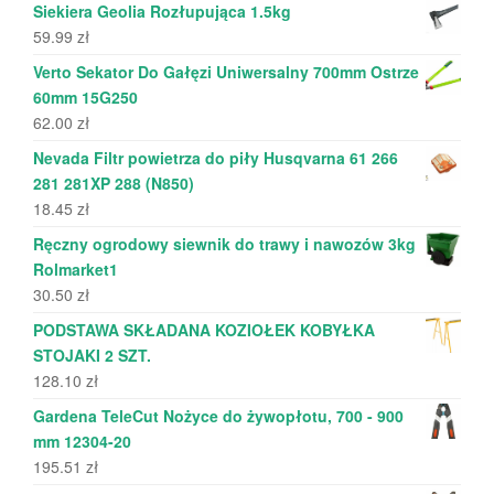
Siekiera Geolia Rozłupująca 1.5kg
59.99
zł
Verto Sekator Do Gałęzi Uniwersalny 700mm Ostrze
60mm 15G250
62.00
zł
Nevada Filtr powietrza do piły Husqvarna 61 266
281 281XP 288 (N850)
18.45
zł
Ręczny ogrodowy siewnik do trawy i nawozów 3kg
Rolmarket1
30.50
zł
PODSTAWA SKŁADANA KOZIOŁEK KOBYŁKA
STOJAKI 2 SZT.
128.10
zł
Gardena TeleCut Nożyce do żywopłotu, 700 - 900
mm 12304-20
195.51
zł