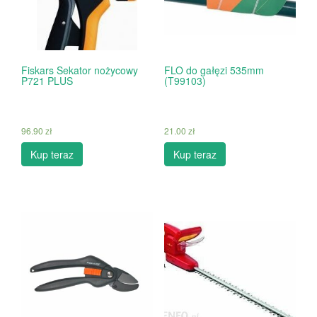
Fiskars Sekator nożycowy
FLO do gałęzi 535mm
P721 PLUS
(T99103)
96.90
zł
21.00
zł
Kup teraz
Kup teraz