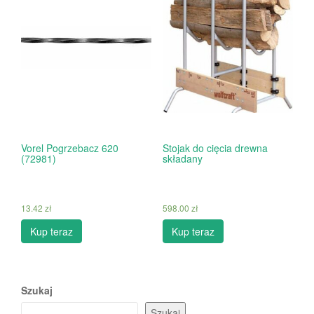
Vorel Pogrzebacz 620
Stojak do cięcia drewna
(72981)
składany
13.42
zł
598.00
zł
Kup teraz
Kup teraz
Szukaj
Szukaj