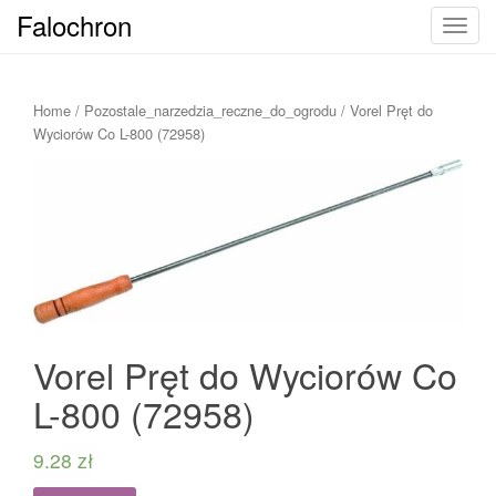
Falochron
T
o
g
g
Home
/
Pozostale_narzedzia_reczne_do_ogrodu
/ Vorel Pręt do
l
Wyciorów Co L-800 (72958)
e
n
a
v
i
g
a
t
i
Vorel Pręt do Wyciorów Co
o
L-800 (72958)
n
9.28
zł