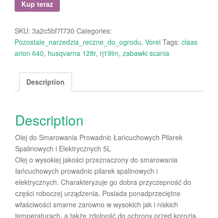
Kup teraz
SKU:
3a2c5bf7f730
Categories:
Pozostale_narzedzia_reczne_do_ogrodu
,
Vorel
Tags:
claas
arion 640
,
husqvarna 128r
,
rj19lm
,
zabawki scania
Description
Description
Olej do Smarowania Prowadnic Łańcuchowych Pilarek
Spalinowych i Elektrycznych 5L
Olej o wysokiej jakości przeznaczony do smarowania
łańcuchowych prowadnic pilarek spalinowych i
elektrycznych. Charakteryzuje go dobra przyczepność do
części roboczej urządzenia. Posiada ponadprzeciętne
właściwości smarne zarowno w wysokich jak i niskich
temperaturach, a także zdolność do ochrony przed korozją.