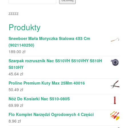
zzzzz
Produkty
Sneeboer Mała Motyczka Stalowa 4X5 Cm
(9021140250)
189.00
zł
Szarpak rozrusznik Nac S510VH S510VHY S510H
S510HY
45.64
zł
Proline Premium Kuty Max 25Mm 40016
50.49
zł
Nóż Do Kosiarki Nac S510-080S
69.99
zł
Flo Komplet Narzędzi Ogrodowych 4 Części
8.96
zł