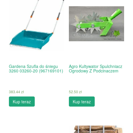
Gardena Szufla do śniegu
Agro Kultywator Spulchniacz
3260 03260-20 (967169101)
Ogrodowy Z Podcinaczem
383.44
zł
52.50
zł
Kup teraz
Kup teraz