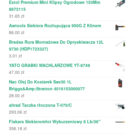
Extol Premium Mini Klipsy Ogrodowe 153Mm
8872115
31.65
zł
Awtools Siekiera Rozłupująca 950G Z Klinem
86.00
zł
Bradas Rura Montażowa Do Opryskiwacza 12L
9730 (HDP1723327)
3.01
zł
YATO GRABKI WACHLARZOWE YT-8749
47.00
zł
Nac Olej Do Kosiarek Sae30 1L
Briggs&Amp;Stratton 4016153000077
28.00
zł
altrad Taczka tłoczona T-070/C
293.06
zł
Fiskars Siekieromłot Wyburzeniowy 8 Lb/36"
356.18
zł