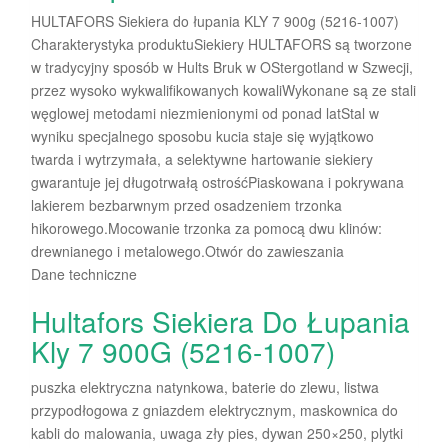
HULTAFORS Siekiera do łupania KLY 7 900g (5216-1007)
Charakterystyka produktuSiekiery HULTAFORS są tworzone
w tradycyjny sposób w Hults Bruk w OStergotland w Szwecji,
przez wysoko wykwalifikowanych kowaliWykonane są ze stali
węglowej metodami niezmienionymi od ponad latStal w
wyniku specjalnego sposobu kucia staje się wyjątkowo
twarda i wytrzymała, a selektywne hartowanie siekiery
gwarantuje jej długotrwałą ostrośćPiaskowana i pokrywana
lakierem bezbarwnym przed osadzeniem trzonka
hikorowego.Mocowanie trzonka za pomocą dwu klinów:
drewnianego i metalowego.Otwór do zawieszania
Dane techniczne
Hultafors Siekiera Do Łupania
Kly 7 900G (5216-1007)
puszka elektryczna natynkowa, baterie do zlewu, listwa
przypodłogowa z gniazdem elektrycznym, maskownica do
kabli do malowania, uwaga zły pies, dywan 250×250, plytki