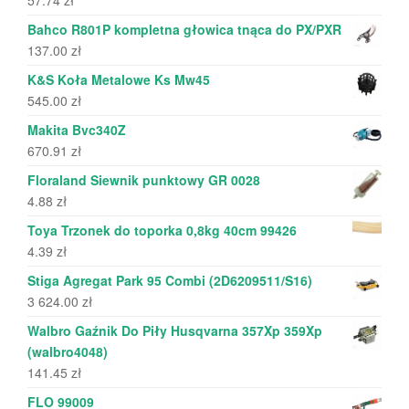
57.74
zł
Bahco R801P kompletna głowica tnąca do PX/PXR
137.00
zł
K&S Koła Metalowe Ks Mw45
545.00
zł
Makita Bvc340Z
670.91
zł
Floraland Siewnik punktowy GR 0028
4.88
zł
Toya Trzonek do toporka 0,8kg 40cm 99426
4.39
zł
Stiga Agregat Park 95 Combi (2D6209511/S16)
3 624.00
zł
Walbro Gaźnik Do Piły Husqvarna 357Xp 359Xp
(walbro4048)
141.45
zł
FLO 99009