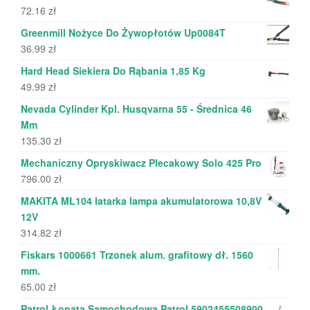
72.16
zł
Greenmill Nożyce Do Żywopłotów Up0084T
36.99
zł
Hard Head Siekiera Do Rąbania 1,85 Kg
49.99
zł
Nevada Cylinder Kpl. Husqvarna 55 - Średnica 46
Mm
135.30
zł
Mechaniczny Opryskiwacz Plecakowy Solo 425 Pro
796.00
zł
MAKITA ML104 latarka lampa akumulatorowa 10,8V
12V
314.82
zł
Fiskars 1000661 Trzonek alum. grafitowy dł. 1560
mm.
65.00
zł
Patrol Łopata Samochodowa Patrol 5902455508900