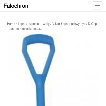
Falochron
T
o
g
g
Home
/
Lopaty_szpadle_i_widly
/ Vikan Łopata uchwyt typu D Grip
l
1035mm niebieska 56233
e
n
a
v
i
g
a
t
i
o
n