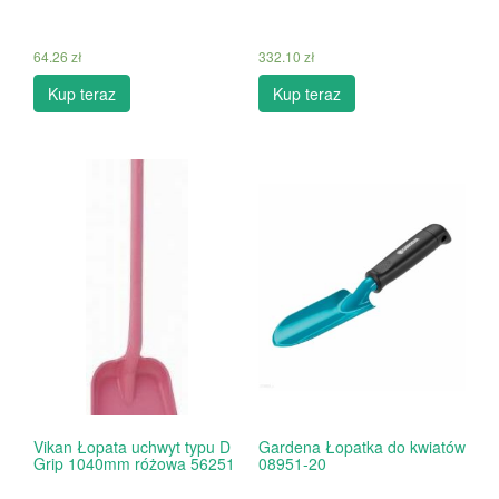
64.26
zł
332.10
zł
Kup teraz
Kup teraz
Vikan Łopata uchwyt typu D
Gardena Łopatka do kwiatów
Grip 1040mm różowa 56251
08951-20