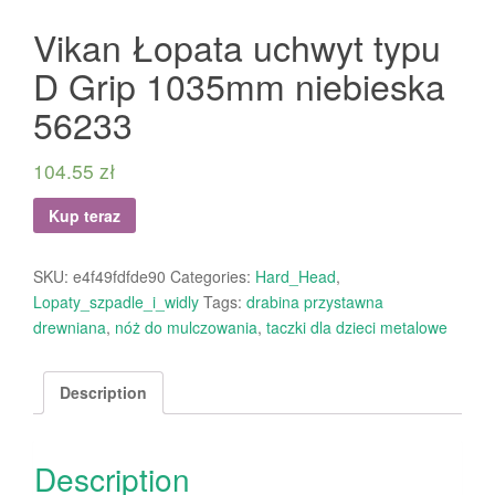
Vikan Łopata uchwyt typu
D Grip 1035mm niebieska
56233
104.55
zł
Kup teraz
SKU:
e4f49fdfde90
Categories:
Hard_Head
,
Lopaty_szpadle_i_widly
Tags:
drabina przystawna
drewniana
,
nóż do mulczowania
,
taczki dla dzieci metalowe
Description
Description