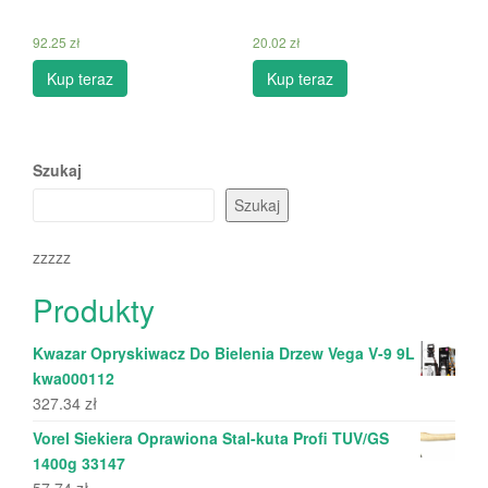
92.25
zł
20.02
zł
Kup teraz
Kup teraz
Szukaj
Szukaj
zzzzz
Produkty
Kwazar Opryskiwacz Do Bielenia Drzew Vega V-9 9L
kwa000112
327.34
zł
Vorel Siekiera Oprawiona Stal-kuta Profi TUV/GS
1400g 33147