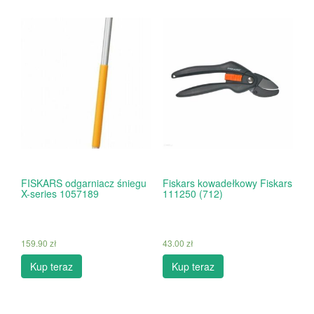
FISKARS odgarniacz śniegu
Fiskars kowadełkowy Fiskars
X-series 1057189
111250 (712)
159.90
zł
43.00
zł
Kup teraz
Kup teraz