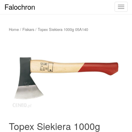
Falochron
T
o
g
g
Home
/
Fiskars
/ Topex Siekiera 1000g 05A140
l
e
n
a
v
i
g
a
t
i
o
n
Topex Siekiera 1000g