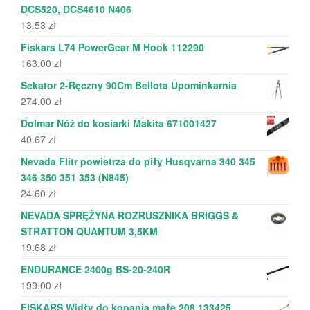
DCS520, DCS4610 N406
13.53
zł
Fiskars L74 PowerGear M Hook 112290
163.00
zł
Sekator 2-Ręczny 90Cm Bellota Upominkarnia
274.00
zł
Dolmar Nóż do kosiarki Makita 671001427
40.67
zł
Nevada Flitr powietrza do piły Husqvarna 340 345
346 350 351 353 (N845)
24.60
zł
NEVADA SPRĘŻYNA ROZRUSZNIKA BRIGGS &
STRATTON QUANTUM 3,5KM
19.68
zł
ENDURANCE 2400g BS-20-240R
199.00
zł
FISKARS Widły do kopania małe 208 133425