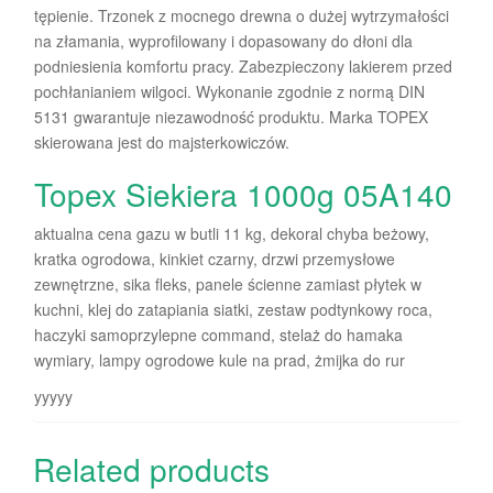
tępienie. Trzonek z mocnego drewna o dużej wytrzymałości
na złamania, wyprofilowany i dopasowany do dłoni dla
podniesienia komfortu pracy. Zabezpieczony lakierem przed
pochłanianiem wilgoci. Wykonanie zgodnie z normą DIN
5131 gwarantuje niezawodność produktu. Marka TOPEX
skierowana jest do majsterkowiczów.
Topex Siekiera 1000g 05A140
aktualna cena gazu w butli 11 kg, dekoral chyba beżowy,
kratka ogrodowa, kinkiet czarny, drzwi przemysłowe
zewnętrzne, sika fleks, panele ścienne zamiast płytek w
kuchni, klej do zatapiania siatki, zestaw podtynkowy roca,
haczyki samoprzylepne command, stelaż do hamaka
wymiary, lampy ogrodowe kule na prad, żmijka do rur
yyyyy
Related products