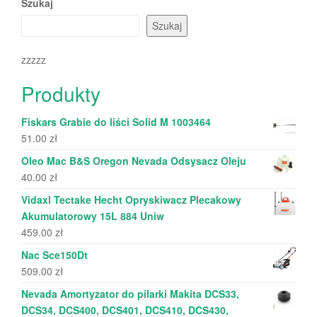
Szukaj
Szukaj
zzzzz
Produkty
Fiskars Grabie do liści Solid M 1003464
51.00
zł
Oleo Mac B&S Oregon Nevada Odsysacz Oleju
40.00
zł
Vidaxl Tectake Hecht Opryskiwacz Plecakowy
Akumulatorowy 15L 884 Uniw
459.00
zł
Nac Sce150Dt
509.00
zł
Nevada Amortyzator do pilarki Makita DCS33,
DCS34, DCS400, DCS401, DCS410, DCS430,