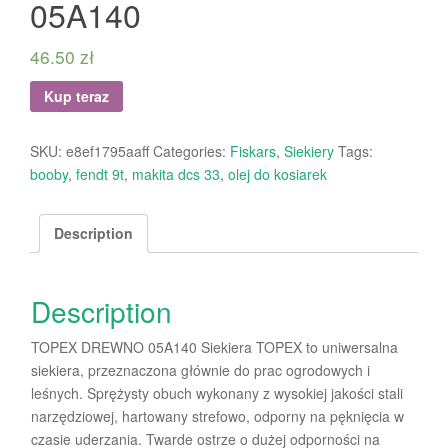
05A140
46.50
zł
Kup teraz
SKU:
e8ef1795aaff
Categories:
Fiskars
,
Siekiery
Tags:
booby
,
fendt 9t
,
makita dcs 33
,
olej do kosiarek
Description
Description
TOPEX DREWNO 05A140 Siekiera TOPEX to uniwersalna
siekiera, przeznaczona głównie do prac ogrodowych i
leśnych. Sprężysty obuch wykonany z wysokiej jakości stali
narzędziowej, hartowany strefowo, odporny na pęknięcia w
czasie uderzania. Twarde ostrze o dużej odporności na