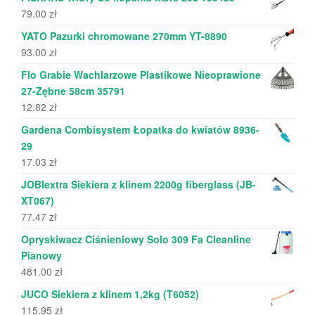
79.00
zł
YATO Pazurki chromowane 270mm YT-8890
93.00
zł
Flo Grabie Wachlarzowe Plastikowe Nieoprawione
27-Zębne 58cm 35791
12.82
zł
Gardena Combisystem Łopatka do kwiatów 8936-
29
17.03
zł
JOBIextra Siekiera z klinem 2200g fiberglass (JB-
XT067)
77.47
zł
Opryskiwacz Ciśnieniowy Solo 309 Fa Cleanline
Pianowy
481.00
zł
JUCO Siekiera z klinem 1,2kg (T6052)
115.95
zł