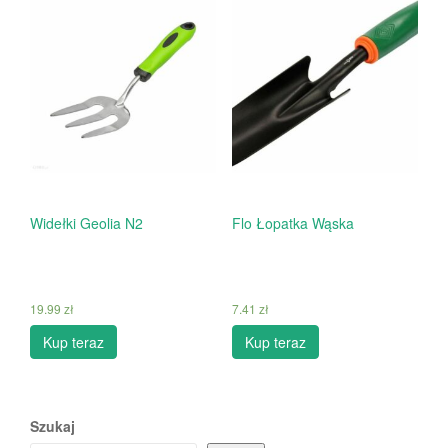
Widełki Geolia N2
Flo Łopatka Wąska
19.99
zł
7.41
zł
Kup teraz
Kup teraz
Szukaj