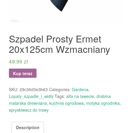
Szpadel Prosty Ermet
20x125cm Wzmacniany
49.99
zł
Kup teraz
SKU:
29c36d3e3b63
Categories:
Gardena
,
Lopaty_szpadle_i_widly
Tags:
alfa na lawecie
,
drabina
malarska drewniana
,
kuchnia ogrodowa
,
motyka ogrodnika
,
spryskiwacz do trawy
Description