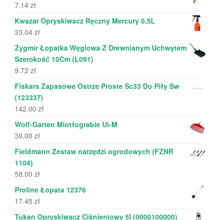
7.14
zł
Kwazar Opryskiwacz Ręczny Mercury 0,5L
33.04
zł
Zygmir Łopatka Węglowa Z Drewnianym Uchwytem
Szerokość 10Cm (L091)
9.72
zł
Fiskars Zapasowe Ostrze Proste Sc33 Do Piły Sw
(123337)
142.00
zł
Wolf-Garten Miotłograbie Ui-M
39.00
zł
Fieldmann Zestaw narzędzi ogrodowych (FZNR
1104)
58.00
zł
Proline Łopata 12376
17.45
zł
Tukan Opryskiwacz Ciśnieniowy 5l (0000100000)