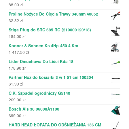
88.00
zł
Proline Nożyce Do Cięcia Trawy 340mm 40052
32.32
zł
Stiga Pług do SRC 685 RG (219000120/18)
184.00
zł
Konner & Sohnen Ks 4Hp-450 4 Km
1 417.50
zł
Lider Dmuchawa Do Liści Kda 18
178.90
zł
Partner Nóż do kosiarki 3 w 1 51 cm 100204
61.99
zł
C.K. Szpadel ogrodniczy G5140
269.00
zł
Bosch Als 30 06008A1100
699.00
zł
HARD HEAD ŁOPATA DO ODŚNIEŻANIA 136 CM