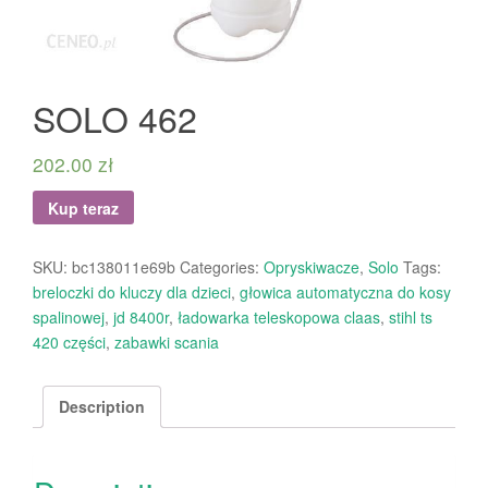
SOLO 462
202.00
zł
Kup teraz
SKU:
bc138011e69b
Categories:
Opryskiwacze
,
Solo
Tags:
breloczki do kluczy dla dzieci
,
głowica automatyczna do kosy
spalinowej
,
jd 8400r
,
ładowarka teleskopowa claas
,
stihl ts
420 części
,
zabawki scania
Description