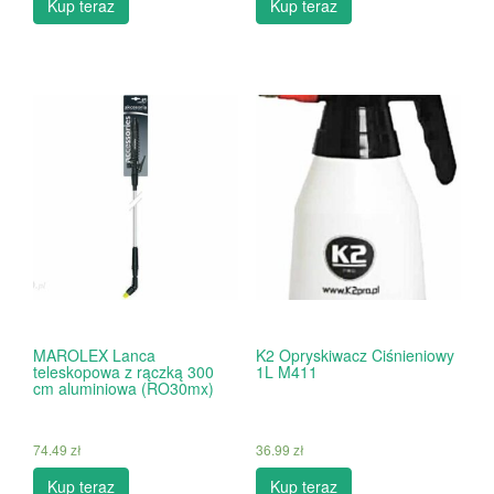
Kup teraz
Kup teraz
MAROLEX Lanca
K2 Opryskiwacz Ciśnieniowy
teleskopowa z rączką 300
1L M411
cm aluminiowa (RO30mx)
74.49
zł
36.99
zł
Kup teraz
Kup teraz