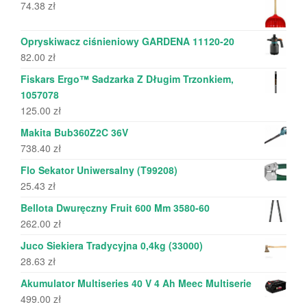
74.38
zł
Opryskiwacz ciśnieniowy GARDENA 11120-20
82.00
zł
Fiskars Ergo™ Sadzarka Z Długim Trzonkiem,
1057078
125.00
zł
Makita Bub360Z2C 36V
738.40
zł
Flo Sekator Uniwersalny (T99208)
25.43
zł
Bellota Dwuręczny Fruit 600 Mm 3580-60
262.00
zł
Juco Siekiera Tradycyjna 0,4kg (33000)
28.63
zł
Akumulator Multiseries 40 V 4 Ah Meec Multiserie
499.00
zł