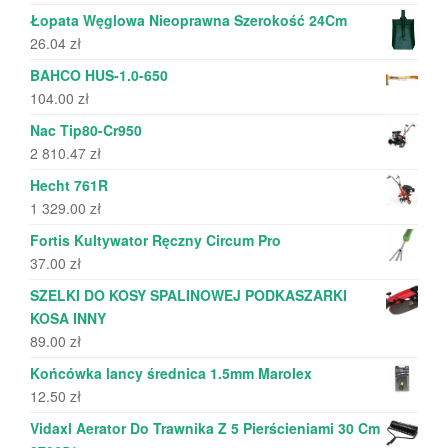
Łopata Węglowa Nieoprawna Szerokość 24Cm
26.04
zł
BAHCO HUS-1.0-650
104.00
zł
Nac Tip80-Cr950
2 810.47
zł
Hecht 761R
1 329.00
zł
Fortis Kultywator Ręczny Circum Pro
37.00
zł
SZELKI DO KOSY SPALINOWEJ PODKASZARKI
KOSA INNY
89.00
zł
Końcówka lancy średnica 1.5mm Marolex
12.50
zł
Vidaxl Aerator Do Trawnika Z 5 Pierścieniami 30 Cm