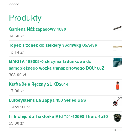
zzzzz
Produkty
Gardena Nóż zapasowy 4080
94.60
zł
Topex Trzonek do siekiery 36cm/6kg 05A436
13.14
zł
MAKITA 199008-0 skrzynia ładunkowa do
samobieżnego wózka transportowego DCU180Z
368.90
zł
Kraft&Dele Ręczny 2L KD2014
17.00
zł
Eurosystems La Zappa 450 Series B&S
1 459.99
zł
Filtr oleju do Traktorka Mtd 751-12690 Thorx 4p90
59.00
zł