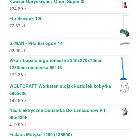
Kwazar Opryskiwacz Orion Super 3l
124.80
zł
Flo Siewnik 12L
72.67
zł
G-MAN - Piła lisi ogon 14'
52.00
zł
Vikan Łopata ergonomiczna 340x270x75mm
1280mm niebieska 56113
162.36
zł
WOLFCRAFT Workstan stojak koziołek kobyłka
6905000
142.95
zł
Nac Elektryczna Ostrzałka Do Łańcuchów Pił
She230F
419.99
zł
Fiskars Motyka 1260 (136500)