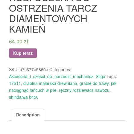
OSTRZENIA TARCZ
DIAMENTOWYCH
KAMIEŃ
64.00
zł
Kup teraz
SKU:
d7c677e5869e
Categories:
Akcesoria_i_czesci_do_narzedzi_mechanicz
,
Stiga
Tags:
17511
,
drabina malarska drewniana
,
grabie do trawy
,
jak
naciągnąć łańcuch w pile
,
ręczny rozsiewacz nawozu
,
shindaiwa b450
Description