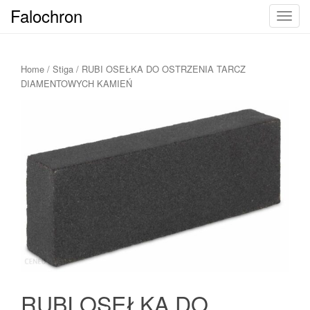
Falochron
T
o
g
g
Home
/
Stiga
/ RUBI OSEŁKA DO OSTRZENIA TARCZ
l
DIAMENTOWYCH KAMIEŃ
e
n
a
v
i
g
a
t
i
o
n
RUBI OSEŁKA DO