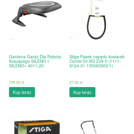
Gardena Garaż Dla Robota
Stiga Pasek napędu kosiarek
Koszącego SILENO I
Combi 53 SQ Z29.5 (1111-
SILENO+ 4011-20
9124-01 135063902/1)
729.00
zł
27.00
zł
Kup teraz
Kup teraz