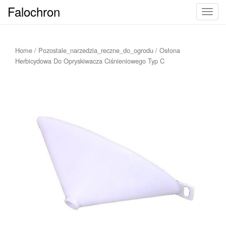
Falochron
T
o
g
g
Home
/
Pozostale_narzedzia_reczne_do_ogrodu
/ Osłona
l
Herbicydowa Do Opryskiwacza Ciśnieniowego Typ C
e
n
a
v
i
g
a
t
i
o
n