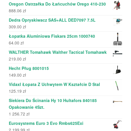
Oregon Ostrzałka Do Łańcuchów Orego 410-230
888.06
zł
Dedra Opryskiwacz SAS+ALL DED7097 7.5L
309.00
zł
Łopatka Aluminiowa Fiskars 25cm 1000740
64.00
zł
WALTHER Tomahawk Walther Tactical Tomahawk
219.00
zł
Hecht Pług 8001015
149.00
zł
Vidaxl Łopata Z Uchwytem W Kształcie D Stal
125.19
zł
Siekiera Do Ścinania Hy 10 Hultafors 840185
Opakowanie 4Szt.
1 256.72
zł
Eurosystems Euro 3 Evo Rmbs625Exi
2 199.99
zł