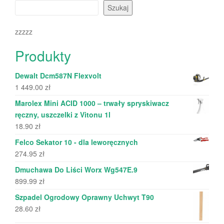
Szukaj
zzzzz
Produkty
Dewalt Dcm587N Flexvolt
1 449.00
zł
Marolex Mini ACID 1000 – trwały spryskiwacz
ręczny, uszczelki z Vitonu 1l
18.90
zł
Felco Sekator 10 - dla leworęcznych
274.95
zł
Dmuchawa Do Liści Worx Wg547E.9
899.99
zł
Szpadel Ogrodowy Oprawny Uchwyt T90
28.60
zł