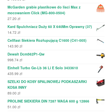
McGarden grabie plastikowe do lisci Max z
mocowaniem Click (MG-800-0504)
27.20
zł
Kard Spulchniacz Duży 60 X 640Mm Oprawny (37)
14.72
zł
Cellfast Siekiera Rozłupującą C1600 (C41-005)
143.90
zł
Dewalt Dcm562P1-Qw
998.74
zł
Einhell Turbo Ge-Lb 36 Li E Solo 3433610
435.99
zł
SZELKI DO KOSY SPALINOWEJ PODKASZARKI
KOSA INNY
89.00
zł
PROLINE SIEKIERA DIN 7287 WAGA 600 g 12866
51.00
zł