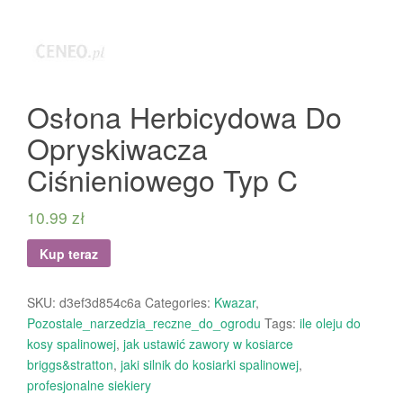
Osłona Herbicydowa Do
Opryskiwacza
Ciśnieniowego Typ C
10.99
zł
Kup teraz
SKU:
d3ef3d854c6a
Categories:
Kwazar
,
Pozostale_narzedzia_reczne_do_ogrodu
Tags:
ile oleju do
kosy spalinowej
,
jak ustawić zawory w kosiarce
briggs&stratton
,
jaki silnik do kosiarki spalinowej
,
profesjonalne siekiery