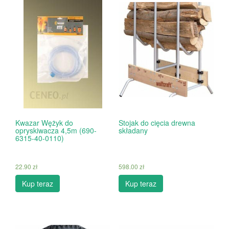
Kwazar Wężyk do
Stojak do cięcia drewna
opryskiwacza 4,5m (690-
składany
6315-40-0110)
22.90
zł
598.00
zł
Kup teraz
Kup teraz