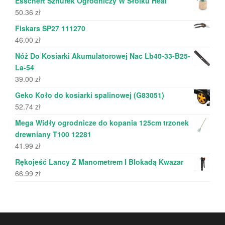
Esschert Sznurek Ogrodniczy W Słoiku Heal
50.36
zł
Fiskars SP27 111270
46.00
zł
Nóż Do Kosiarki Akumulatorowej Nac Lb40-33-B25-
La-54
39.00
zł
Geko Koło do kosiarki spalinowej (G83051)
52.74
zł
Mega Widły ogrodnicze do kopania 125cm trzonek
drewniany T100 12281
41.99
zł
Rękojeść Lancy Z Manometrem I Blokadą Kwazar
66.99
zł