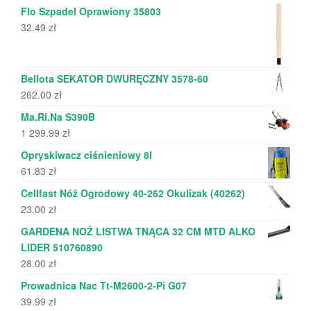
Flo Szpadel Oprawiony 35803
32.49
zł
Bellota SEKATOR DWURĘCZNY 3578-60
262.00
zł
Ma.Ri.Na S390B
1 299.99
zł
Opryskiwacz ciśnieniowy 8l
61.83
zł
Cellfast Nóż Ogrodowy 40-262 Okulizak (40262)
23.00
zł
GARDENA NOŻ LISTWA TNĄCA 32 CM MTD ALKO
LIDER 510760890
28.00
zł
Prowadnica Nac Tt-M2600-2-Pi G07
39.99
zł