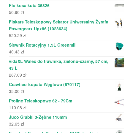
Flo kosa kuta 35826
50.90
zł
Fiskars Teleskopowy Sekator Uniwersalny Żyrafa
Powergearx Upx86 (1023634)
520.29
zł
Siewnik Rotacyjny 1,5L Greenmill
40.43
zł
vidaXL Walec do trawnika, zielono-czarny, 57 cm,
43 L
287.09
zł
Crawtico Łopata Węglowa (670117)
35.00
zł
Proline Teleskopowe 62 - 79Cm
110.08
zł
Juco Grabki 3-Zębne 110mm
32.65
zł