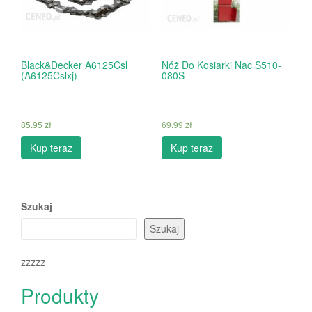
Black&Decker A6125Csl
Nóż Do Kosiarki Nac S510-
(A6125Cslxj)
080S
85.95
zł
69.99
zł
Kup teraz
Kup teraz
Szukaj
Szukaj
zzzzz
Produkty