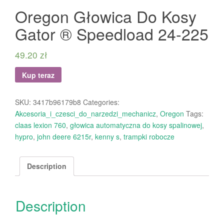
Oregon Głowica Do Kosy
Gator ® Speedload 24-225
49.20
zł
Kup teraz
SKU:
3417b96179b8
Categories:
Akcesoria_i_czesci_do_narzedzi_mechanicz
,
Oregon
Tags:
claas lexion 760
,
głowica automatyczna do kosy spalinowej
,
hypro
,
john deere 6215r
,
kenny s
,
trampki robocze
Description
Description