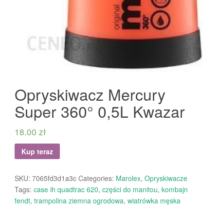
Opryskiwacz Mercury
Super 360° 0,5L Kwazar
18.00
zł
Kup teraz
SKU:
7065fd3d1a3c
Categories:
Marolex
,
Opryskiwacze
Tags:
case ih quadtrac 620
,
części do manitou
,
kombajn
fendt
,
trampolina ziemna ogrodowa
,
wiatrówka męska