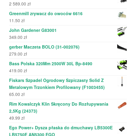
2 589.00
zł
Greenmill zrywacz do owoców 6616
11.50
zł
John Gardener G83001
349.00
zł
gerber Maczeta BOLO (31-002076)
279.00
zł
Bass Polska 320Mm 2500W 30L Bp-8490
419.00
zł
Fiskars Szpadel Ogrodowy Szpiczasty Solid Z
Metalowym Trzonkiem Profilowany (F1003455)
65.00
zł
Rim Kowalczyk Klin Skręcony Do Rozłupywania
2,5Kg (24373)
49.99
zł
Ego Power+ Dysza płaska do dmuchawy LB5300E
LB5750E AN5300 EGO