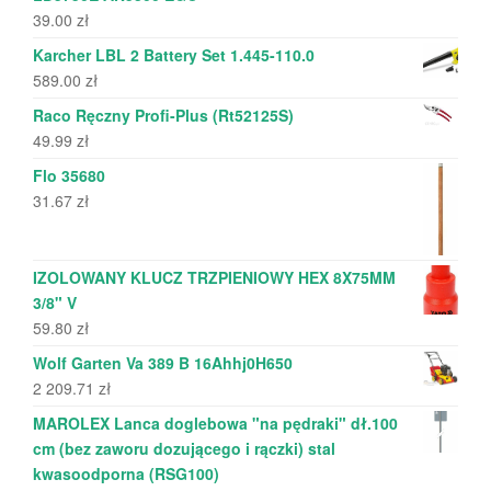
39.00
zł
Karcher LBL 2 Battery Set 1.445-110.0
589.00
zł
Raco Ręczny Profi-Plus (Rt52125S)
49.99
zł
Flo 35680
31.67
zł
IZOLOWANY KLUCZ TRZPIENIOWY HEX 8X75MM
3/8" V
59.80
zł
Wolf Garten Va 389 B 16Ahhj0H650
2 209.71
zł
MAROLEX Lanca doglebowa "na pędraki" dł.100
cm (bez zaworu dozującego i rączki) stal
kwasoodporna (RSG100)