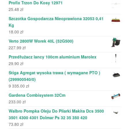
Profix Trzon Do Kosy 12971
25.48
zł
Szczotka Gospodarcza Nieoprawiona 32053 0,41
Kg
18.00
zł
Verto 2800W Worek 40L (52G500)
227.99
zł
Przedłużacz lancy 100cm aluminium Marolex
29.90
zł
Stiga Agregat wysoka trawa ( wymagane PTO )
(299900540/0)
9 335.00
zł
Gardena Combisystem 32Cm
233.00
zł
Walbro Pompka Oleju Do Pilarki Makita Dcs 3500
3501 4300 4301 Dolmar Ps 32 35 350 420
73.80
zł