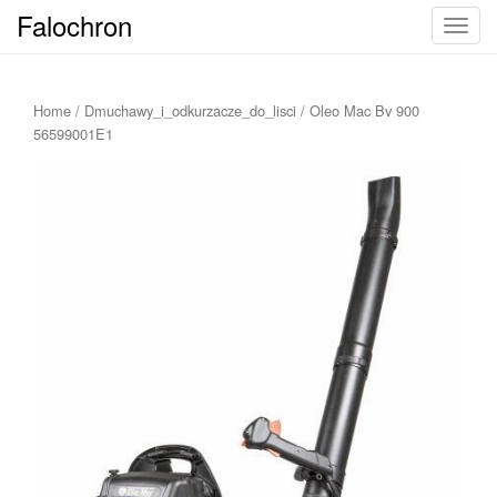
Falochron
T
o
g
g
Home
/
Dmuchawy_i_odkurzacze_do_lisci
/ Oleo Mac Bv 900
l
56599001E1
e
n
a
v
i
g
a
t
i
o
n