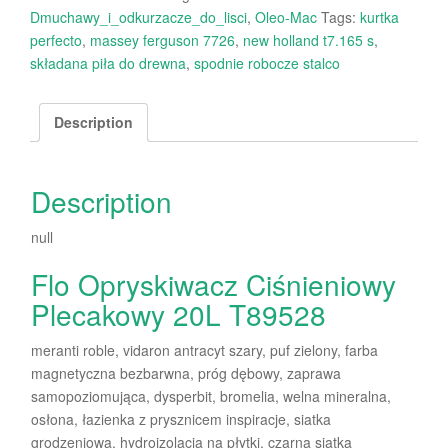
Dmuchawy_i_odkurzacze_do_lisci
,
Oleo-Mac
Tags:
kurtka
perfecto
,
massey ferguson 7726
,
new holland t7.165 s
,
składana piła do drewna
,
spodnie robocze stalco
Description
Description
null
Flo Opryskiwacz Ciśnieniowy
Plecakowy 20L T89528
meranti roble, vidaron antracyt szary, puf zielony, farba
magnetyczna bezbarwna, próg dębowy, zaprawa
samopoziomująca, dysperbit, bromelia, welna mineralna,
osłona, łazienka z prysznicem inspiracje, siatka
grodzeniowa, hydroizolacja na płytki, czarna siatka