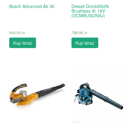
Bosch Advanced Air 36
Dewalt Dcmbl562N
Brushless Xr 18V
(DCMBL562NXJ)
946.00
zł
788.96
zł
Kup teraz
Kup teraz