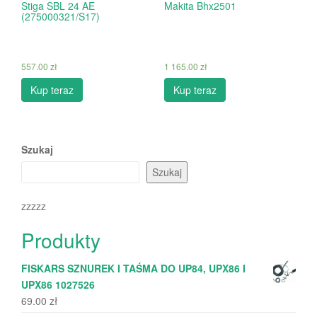
Stiga SBL 24 AE
Makita Bhx2501
(275000321/S17)
557.00
zł
1 165.00
zł
Kup teraz
Kup teraz
Szukaj
Szukaj
zzzzz
Produkty
FISKARS SZNUREK I TAŚMA DO UP84, UPX86 I
UPX86 1027526
69.00
zł