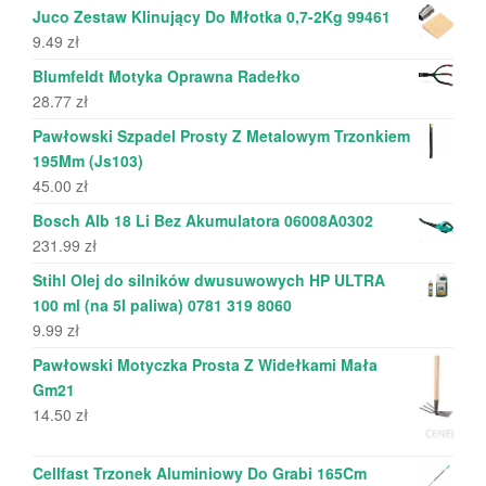
Juco Zestaw Klinujący Do Młotka 0,7-2Kg 99461
9.49
zł
Blumfeldt Motyka Oprawna Radełko
28.77
zł
Pawłowski Szpadel Prosty Z Metalowym Trzonkiem
195Mm (Js103)
45.00
zł
Bosch Alb 18 Li Bez Akumulatora 06008A0302
231.99
zł
Stihl Olej do silników dwusuwowych HP ULTRA
100 ml (na 5l paliwa) 0781 319 8060
9.99
zł
Pawłowski Motyczka Prosta Z Widełkami Mała
Gm21
14.50
zł
Cellfast Trzonek Aluminiowy Do Grabi 165Cm