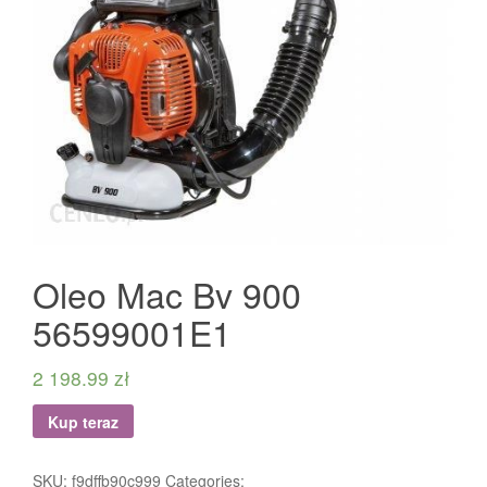
Oleo Mac Bv 900
56599001E1
2 198.99
zł
Kup teraz
SKU:
f9dffb90c999
Categories: