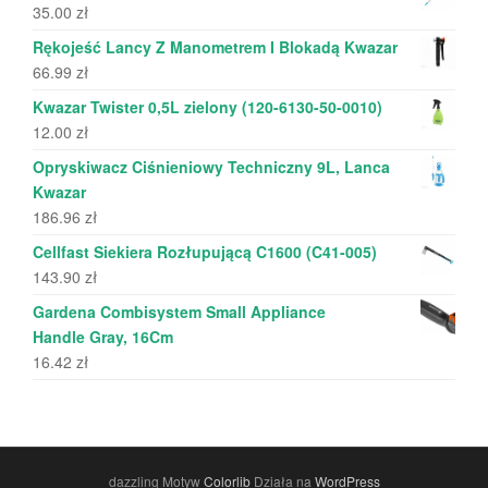
35.00
zł
Rękojeść Lancy Z Manometrem I Blokadą Kwazar
66.99
zł
Kwazar Twister 0,5L zielony (120-6130-50-0010)
12.00
zł
Opryskiwacz Ciśnieniowy Techniczny 9L, Lanca
Kwazar
186.96
zł
Cellfast Siekiera Rozłupującą C1600 (C41-005)
143.90
zł
Gardena Combisystem Small Appliance
Handle Gray, 16Cm
16.42
zł
dazzling Motyw
Colorlib
Działa na
WordPress