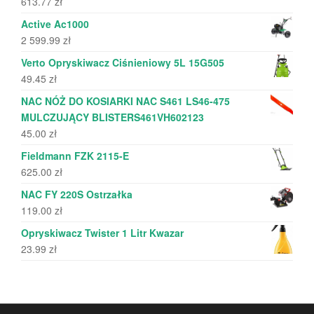
613.77
zł
Active Ac1000
2 599.99
zł
Verto Opryskiwacz Ciśnieniowy 5L 15G505
49.45
zł
NAC NÓŻ DO KOSIARKI NAC S461 LS46-475
MULCZUJĄCY BLISTERS461VH602123
45.00
zł
Fieldmann FZK 2115-E
625.00
zł
NAC FY 220S Ostrzałka
119.00
zł
Opryskiwacz Twister 1 Litr Kwazar
23.99
zł