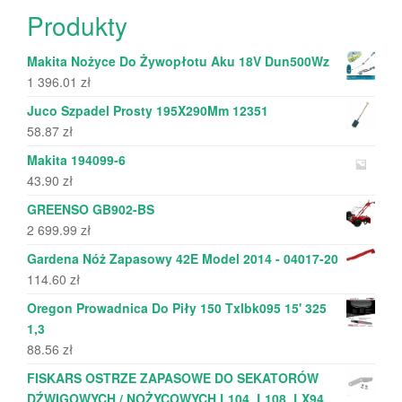
Produkty
Makita Nożyce Do Żywopłotu Aku 18V Dun500Wz
1 396.01
zł
Juco Szpadel Prosty 195X290Mm 12351
58.87
zł
Makita 194099-6
43.90
zł
GREENSO GB902-BS
2 699.99
zł
Gardena Nóż Zapasowy 42E Model 2014 - 04017-20
114.60
zł
Oregon Prowadnica Do Piły 150 Txlbk095 15' 325
1,3
88.56
zł
FISKARS OSTRZE ZAPASOWE DO SEKATORÓW
DŹWIGOWYCH / NOŻYCOWYCH L104, L108, LX94,