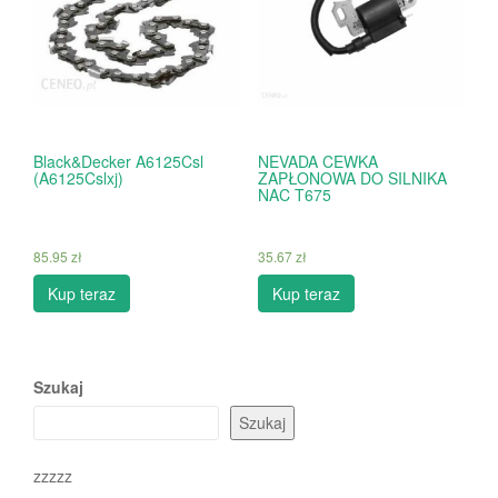
Black&Decker A6125Csl
NEVADA CEWKA
(A6125Cslxj)
ZAPŁONOWA DO SILNIKA
NAC T675
85.95
zł
35.67
zł
Kup teraz
Kup teraz
Szukaj
Szukaj
zzzzz