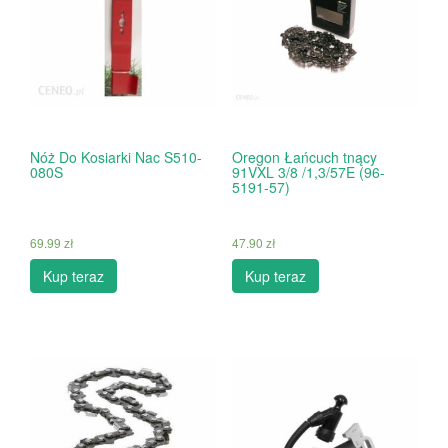
Nóż Do Kosiarki Nac S510-
Oregon Łańcuch tnący
080S
91VXL 3/8 /1,3/57E (96-
5191-57)
69.99
zł
47.90
zł
Kup teraz
Kup teraz