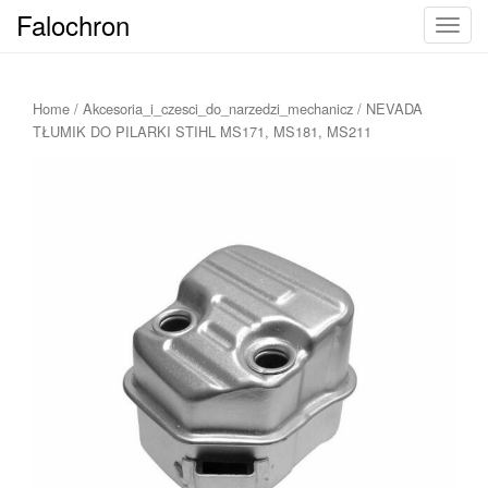
Falochron
T
o
g
g
Home
/
Akcesoria_i_czesci_do_narzedzi_mechanicz
/ NEVADA
l
TŁUMIK DO PILARKI STIHL MS171, MS181, MS211
e
n
a
v
i
g
a
t
i
o
n