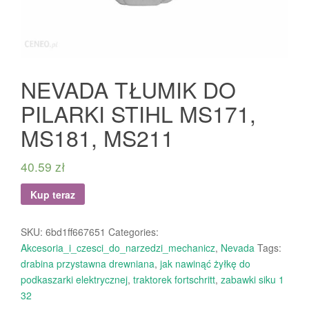
NEVADA TŁUMIK DO
PILARKI STIHL MS171,
MS181, MS211
40.59
zł
Kup teraz
SKU:
6bd1ff667651
Categories:
Akcesoria_i_czesci_do_narzedzi_mechanicz
,
Nevada
Tags:
drabina przystawna drewniana
,
jak nawinąć żyłkę do
podkaszarki elektrycznej
,
traktorek fortschritt
,
zabawki siku 1
32