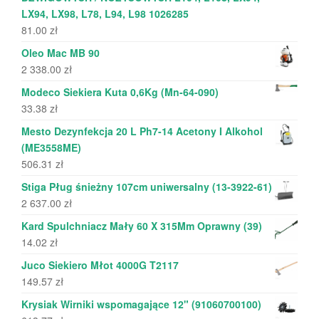
LX94, LX98, L78, L94, L98 1026285
81.00
zł
Oleo Mac MB 90
2 338.00
zł
Modeco Siekiera Kuta 0,6Kg (Mn-64-090)
33.38
zł
Mesto Dezynfekcja 20 L Ph7-14 Acetony I Alkohol
(ME3558ME)
506.31
zł
Stiga Pług śnieżny 107cm uniwersalny (13-3922-61)
2 637.00
zł
Kard Spulchniacz Mały 60 X 315Mm Oprawny (39)
14.02
zł
Juco Siekiero Młot 4000G T2117
149.57
zł
Krysiak Wirniki wspomagające 12" (91060700100)