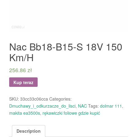
Nac Bb18-B15-S 18V 150
Km/H
256.86
zł
Kup teraz
SKU:
33cc33c06cca
Categories:
Dmuchawy_i_odkurzacze_do_lisci
,
NAC
Tags:
dolmar 111
,
makita ea3500s
,
rękawiczki foliowe gdzie kupić
Description