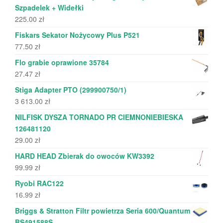
Szpadelek + Widełki
225.00
zł
Fiskars Sekator Nożycowy Plus P521
77.50
zł
Flo grabie oprawione 35784
27.47
zł
Stiga Adapter PTO (299900750/1)
3 613.00
zł
NILFISK DYSZA TORNADO PR CIEMNONIEBIESKA
126481120
29.00
zł
HARD HEAD Zbierak do owoców KW3392
99.99
zł
Ryobi RAC122
16.99
zł
Briggs & Stratton Filtr powietrza Seria 600/Quantum
BS491588S