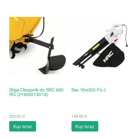
Stiga Obsypnik do SRC 685
Nac Vbe320-Fs-J
RG (219000130/18)
220.00
zł
148.00
zł
Kup teraz
Kup teraz