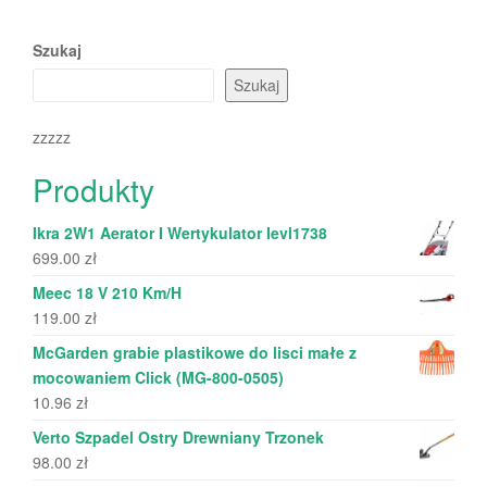
Szukaj
Szukaj
zzzzz
Produkty
Ikra 2W1 Aerator I Wertykulator Ievl1738
699.00
zł
Meec 18 V 210 Km/H
119.00
zł
McGarden grabie plastikowe do lisci małe z
mocowaniem Click (MG-800-0505)
10.96
zł
Verto Szpadel Ostry Drewniany Trzonek
98.00
zł