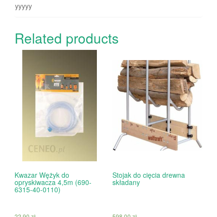
yyyyy
Related products
Kwazar Wężyk do
Stojak do cięcia drewna
opryskiwacza 4,5m (690-
składany
6315-40-0110)
22.90
zł
598.00
zł