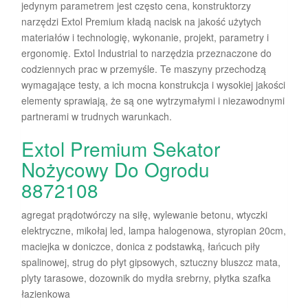
jedynym parametrem jest często cena, konstruktorzy
narzędzi Extol Premium kładą nacisk na jakość użytych
materiałów i technologię, wykonanie, projekt, parametry i
ergonomię. Extol Industrial to narzędzia przeznaczone do
codziennych prac w przemyśle. Te maszyny przechodzą
wymagające testy, a ich mocna konstrukcja i wysokiej jakości
elementy sprawiają, że są one wytrzymałymi i niezawodnymi
partnerami w trudnych warunkach.
Extol Premium Sekator
Nożycowy Do Ogrodu
8872108
agregat prądotwórczy na siłę, wylewanie betonu, wtyczki
elektryczne, mikołaj led, lampa halogenowa, styropian 20cm,
maciejka w doniczce, donica z podstawką, łańcuch piły
spalinowej, strug do płyt gipsowych, sztuczny bluszcz mata,
plyty tarasowe, dozownik do mydła srebrny, płytka szafka
łazienkowa