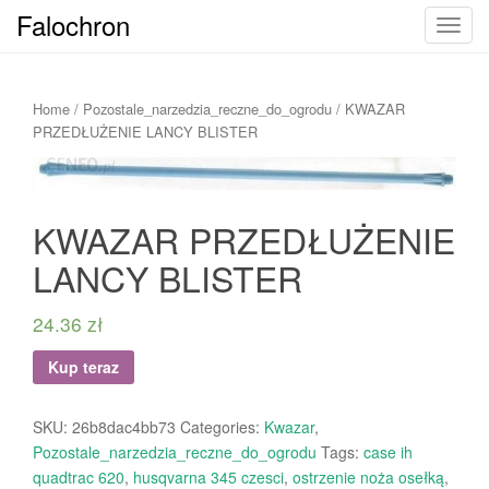
Falochron
T
o
g
g
Home
/
Pozostale_narzedzia_reczne_do_ogrodu
/ KWAZAR
l
PRZEDŁUŻENIE LANCY BLISTER
e
n
a
KWAZAR PRZEDŁUŻENIE
v
i
LANCY BLISTER
g
a
24.36
zł
t
i
Kup teraz
o
n
SKU:
26b8dac4bb73
Categories:
Kwazar
,
Pozostale_narzedzia_reczne_do_ogrodu
Tags:
case ih
quadtrac 620
,
husqvarna 345 czesci
,
ostrzenie noża osełką
,