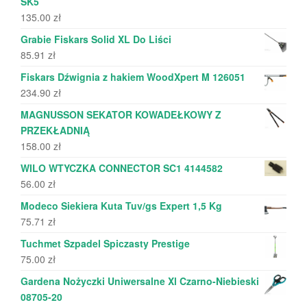
SK5
135.00
zł
Grabie Fiskars Solid XL Do Liści
85.91
zł
Fiskars Dźwignia z hakiem WoodXpert M 126051
234.90
zł
MAGNUSSON SEKATOR KOWADEŁKOWY Z
PRZEKŁADNIĄ
158.00
zł
WILO WTYCZKA CONNECTOR SC1 4144582
56.00
zł
Modeco Siekiera Kuta Tuv/gs Expert 1,5 Kg
75.71
zł
Tuchmet Szpadel Spiczasty Prestige
75.00
zł
Gardena Nożyczki Uniwersalne Xl Czarno-Niebieski
08705-20