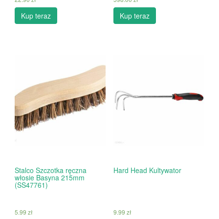
Kup teraz
Kup teraz
Stalco Szczotka ręczna
Hard Head Kultywator
włosie Basyna 215mm
(SS47761)
5.99
zł
9.99
zł