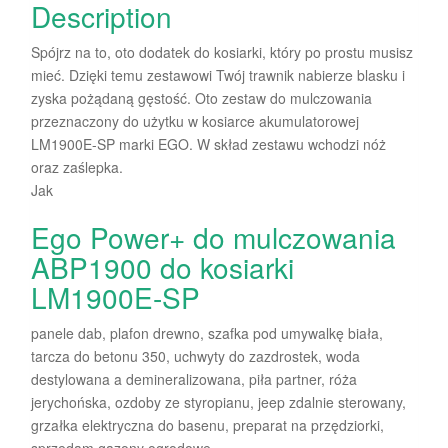
Description
Spójrz na to, oto dodatek do kosiarki, który po prostu musisz
mieć. Dzięki temu zestawowi Twój trawnik nabierze blasku i
zyska pożądaną gęstość. Oto zestaw do mulczowania
przeznaczony do użytku w kosiarce akumulatorowej
LM1900E-SP marki EGO. W skład zestawu wchodzi nóż
oraz zaślepka.
Jak
Ego Power+ do mulczowania
ABP1900 do kosiarki
LM1900E-SP
panele dab, plafon drewno, szafka pod umywalkę biała,
tarcza do betonu 350, uchwyty do zazdrostek, woda
destylowana a demineralizowana, piła partner, róża
jerychońska, ozdoby ze styropianu, jeep zdalnie sterowany,
grzałka elektryczna do basenu, preparat na przędziorki,
sprzedam gazony ogrodowe