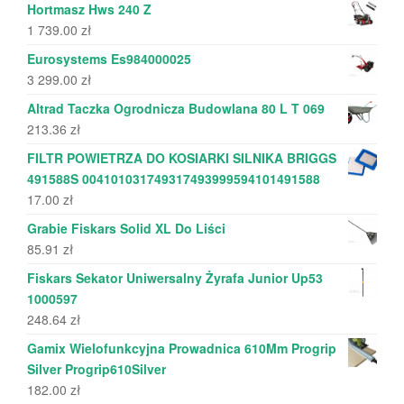
Hortmasz Hws 240 Z
1 739.00
zł
Eurosystems Es984000025
3 299.00
zł
Altrad Taczka Ogrodnicza Budowlana 80 L T 069
213.36
zł
FILTR POWIETRZA DO KOSIARKI SILNIKA BRIGGS
491588S 004101031749317493999594101491588
17.00
zł
Grabie Fiskars Solid XL Do Liści
85.91
zł
Fiskars Sekator Uniwersalny Żyrafa Junior Up53
1000597
248.64
zł
Gamix Wielofunkcyjna Prowadnica 610Mm Progrip
Silver Progrip610Silver
182.00
zł