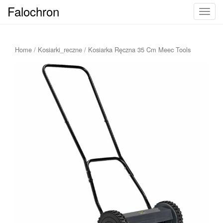
Falochron
T
o
g
g
Home
/
Kosiarki_reczne
/ Kosiarka Ręczna 35 Cm Meec Tools
l
e
n
a
v
i
g
a
t
i
o
n