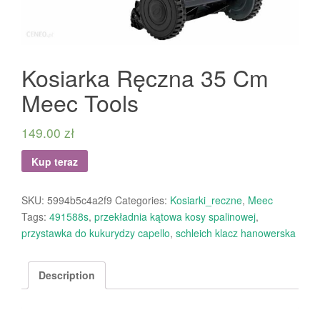
Kosiarka Ręczna 35 Cm
Meec Tools
149.00
zł
Kup teraz
SKU:
5994b5c4a2f9
Categories:
Kosiarki_reczne
,
Meec
Tags:
491588s
,
przekładnia kątowa kosy spalinowej
,
przystawka do kukurydzy capello
,
schleich klacz hanowerska
Description