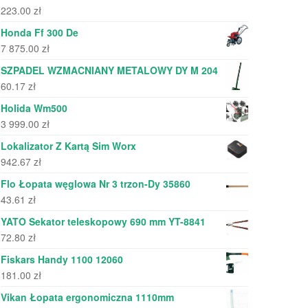
223.00
zł
Honda Ff 300 De
7 875.00
zł
SZPADEL WZMACNIANY METALOWY DY M 204
60.17
zł
Holida Wm500
3 999.00
zł
Lokalizator Z Kartą Sim Worx
942.67
zł
Flo Łopata węglowa Nr 3 trzon-Dy 35860
43.61
zł
YATO Sekator teleskopowy 690 mm YT-8841
72.80
zł
Fiskars Handy 1100 12060
181.00
zł
Vikan Łopata ergonomiczna 1110mm