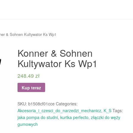
ner & Sohnen Kultywator Ks Wp1
Konner & Sohnen
Kultywator Ks Wp1
248.49
zł
Kup teraz
SKU:
b1508cf01cce
Categories:
Akcesoria_i_czesci_do_narzedzi_mechanicz
,
K_S
Tags:
jaka pompa do studni
,
kurtka perfecto
,
złączki do węży
gumowych