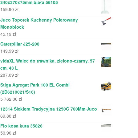
340x270x75mm biała 56105
159.90
zł
Juco Toporek Kuchenny Polerowany
Monoblock
45.19
zł
Caterpillar J25-200
149.99
zł
vidaXL Walec do trawnika, zielono-czarny, 57
cm, 43 L
287.09
zł
Stiga Agregat Park 100 EL Combi
(2D6210021/S16)
5 762.00
zł
12314 Siekiera Tradycyjna 1250G 700Mm Juco
69.80
zł
Flo kosa kuta 35826
50.90
zł