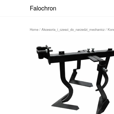
Falochron
Home
/
Akcesoria_i_czesci_do_narzedzi_mechanicz
/ Kon