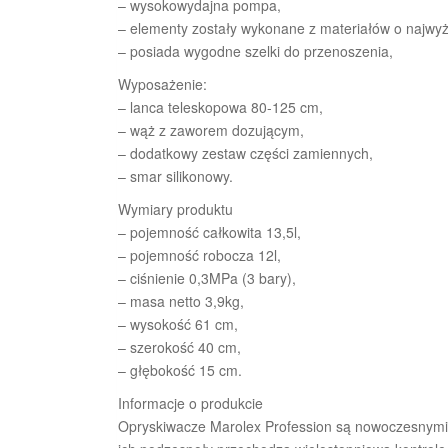
– wysokowydajna pompa,
– elementy zostały wykonane z materiałów o najwyż
– posiada wygodne szelki do przenoszenia,
Wyposażenie:
– lanca teleskopowa 80-125 cm,
– wąż z zaworem dozującym,
– dodatkowy zestaw części zamiennych,
– smar silikonowy.
Wymiary produktu
– pojemność całkowita 13,5l,
– pojemność robocza 12l,
– ciśnienie 0,3MPa (3 bary),
– masa netto 3,9kg,
– wysokość 61 cm,
– szerokość 40 cm,
– głębokość 15 cm.
Informacje o produkcie
Opryskiwacze Marolex Profession są nowoczesnymi 