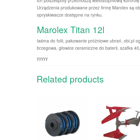
ich podzespoły przechodzą wielostopniową kontrolę 
Urządzenia produkowane przez firmę Marolex są ob
opryskiwacze dostępne na rynku.
Marolex Titan 12l
taśma do folii, pakowanie próżniowe ubrań, obi.pl o
brzegowa, głowice ceramiczne do baterii, szafka 40
yyyyy
Related products