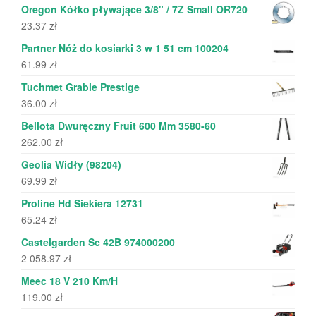
Oregon Kółko pływające 3/8" / 7Z Small OR720
23.37
zł
Partner Nóż do kosiarki 3 w 1 51 cm 100204
61.99
zł
Tuchmet Grabie Prestige
36.00
zł
Bellota Dwuręczny Fruit 600 Mm 3580-60
262.00
zł
Geolia Widły (98204)
69.99
zł
Proline Hd Siekiera 12731
65.24
zł
Castelgarden Sc 42B 974000200
2 058.97
zł
Meec 18 V 210 Km/H
119.00
zł