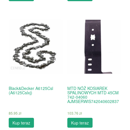
Black&Decker A6125Csl
MTD NÓŻ KOSIAREK
(A6125Cslxj)
SPALINOWYCH MTD 45CM
742-04060
AJMSERWIS742040602837
85.95
zł
103.76
zł
Kup teraz
Kup teraz