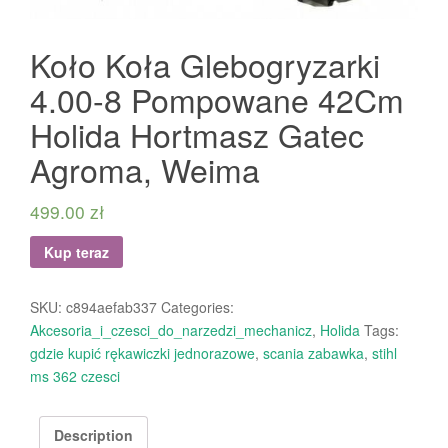
Koło Koła Glebogryzarki
4.00-8 Pompowane 42Cm
Holida Hortmasz Gatec
Agroma, Weima
499.00
zł
Kup teraz
SKU:
c894aefab337
Categories:
Akcesoria_i_czesci_do_narzedzi_mechanicz
,
Holida
Tags:
gdzie kupić rękawiczki jednorazowe
,
scania zabawka
,
stihl
ms 362 czesci
Description