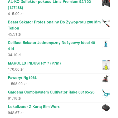
AL-KO Deflektor pokosu Linia Premium 92/102
(127488)
415.00
zł
Beast Sekator Profesjonalny Do Żywopłotu 200 Mm
Teflon
45.51
zł
Cellfast Sekator Jednoręczny Nożycowy Ideal 40-
414
34.10
zł
MAROLEX INDUSTRY 7 (P7in)
170.00
zł
Faworyt Ng196L
1 598.00
zł
Gardena Combisystem Cultivator Rake 03165-20
61.18
zł
Lokalizator Z Kartą Sim Worx
942.67
zł