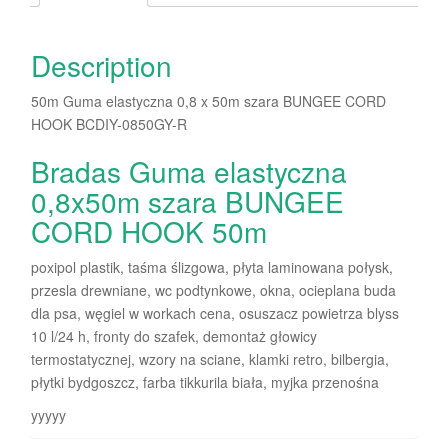
Description
50m Guma elastyczna 0,8 x 50m szara BUNGEE CORD
HOOK BCDIY-0850GY-R
Bradas Guma elastyczna
0,8x50m szara BUNGEE
CORD HOOK 50m
poxipol plastik, taśma ślizgowa, płyta laminowana połysk,
przesla drewniane, wc podtynkowe, okna, ocieplana buda
dla psa, węgiel w workach cena, osuszacz powietrza blyss
10 l/24 h, fronty do szafek, demontaż głowicy
termostatycznej, wzory na sciane, klamki retro, bilbergia,
płytki bydgoszcz, farba tikkurila biała, myjka przenośna
yyyyy