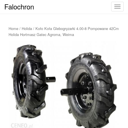
Falochron
T
o
g
g
Home
/
Holida
/ Koło Koła Glebogryzarki 4.00-8 Pompowane 42Cm
l
Holida Hortmasz Gatec Agroma, Weima
e
n
a
v
i
g
a
t
i
o
n