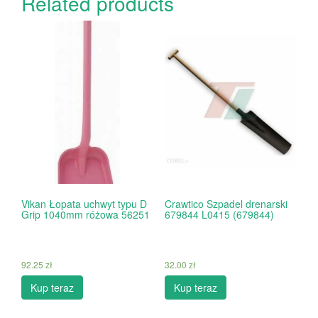
Related products
Vikan Łopata uchwyt typu D
Crawtico Szpadel drenarski
Grip 1040mm różowa 56251
679844 L0415 (679844)
92.25
zł
32.00
zł
Kup teraz
Kup teraz