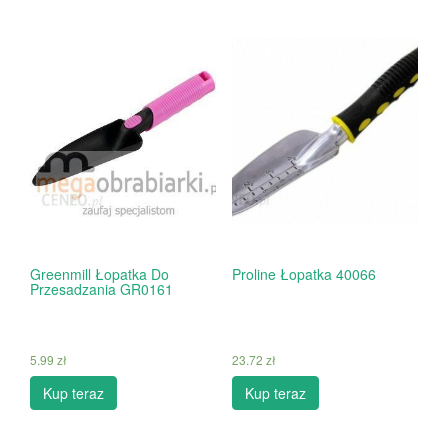
Greenmill Łopatka Do
Proline Łopatka 40066
Przesadzania GR0161
5.99
zł
23.72
zł
Kup teraz
Kup teraz