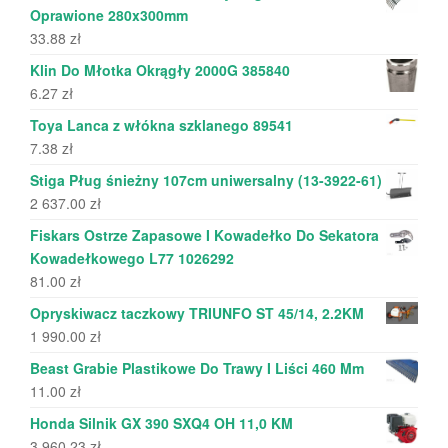
Oprawione 280x300mm
33.88
zł
Klin Do Młotka Okrągły 2000G 385840
6.27
zł
Toya Lanca z włókna szklanego 89541
7.38
zł
Stiga Pług śnieżny 107cm uniwersalny (13-3922-61)
2 637.00
zł
Fiskars Ostrze Zapasowe I Kowadełko Do Sekatora
Kowadełkowego L77 1026292
81.00
zł
Opryskiwacz taczkowy TRIUNFO ST 45/14, 2.2KM
1 990.00
zł
Beast Grabie Plastikowe Do Trawy I Liści 460 Mm
11.00
zł
Honda Silnik GX 390 SXQ4 OH 11,0 KM
3 960.23
zł