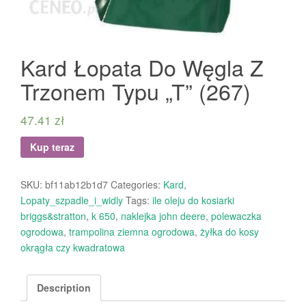
Kard Łopata Do Węgla Z
Trzonem Typu „T” (267)
47.41
zł
Kup teraz
SKU:
bf11ab12b1d7
Categories:
Kard
,
Lopaty_szpadle_i_widly
Tags:
ile oleju do kosiarki
briggs&stratton
,
k 650
,
naklejka john deere
,
polewaczka
ogrodowa
,
trampolina ziemna ogrodowa
,
żyłka do kosy
okrągła czy kwadratowa
Description