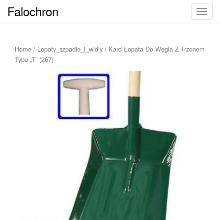
Falochron
T
o
g
g
Home
/
Lopaty_szpadle_i_widly
/ Kard Łopata Do Węgla Z Trzonem
l
Typu „T” (267)
e
n
a
v
i
g
a
t
i
o
n