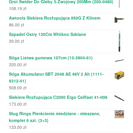
Grot Świder Do Gleby 3-Zwojowy 200Mm (200-0480)
108.19
zł
Awtools Siekiera Rozłupująca 950G Z Klinem
86.00
zł
Szpadel Ostry 120Cm Włókno Szklane
39.00
zł
Stiga Listwa gumowa 107cm (13-3904-61)
320.00
zł
Stiga Akumulator SBT 2048 AE 48V 2 Ah (1111-
9312-01)
508.00
zł
Siekiera Rozłupująca C2000 Ergo Cellfast 41-006
173.00
zł
Slug Rings Pierścienie miedziane - mieszane,
komplet 6 szt. (3+3)
133.00
zł