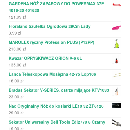
GARDENA NÓŻ ZAPASOWY DO POWERMAX 37E
4016-20 401620
121.99
zł
Floraland Szufelka Ogrodowa 29Cm Lady
3.99
zł
MAROLEX ręczny Profession PLUS (P12PP)
213.00
zł
Kwazar OPRYSKIWACZ ORION V-6 6L
135.00
zł
Lanca Teleskopowa Mosięzna 42-75 Lop106
18.00
zł
Bradas Sekator V-SERIES, ostrze mijające KTV1033
23.00
zł
Nac Oryginalny Nóż do kosiarki LE10 32 ZF6120
29.00
zł
Sekator Uniwersalny Deli Tools Edl2778 8 Czarny
19.00
zł