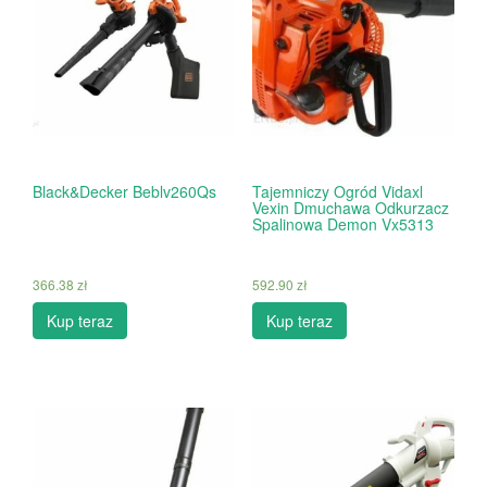
Black&Decker Beblv260Qs
Tajemniczy Ogród Vidaxl
Vexin Dmuchawa Odkurzacz
Spalinowa Demon Vx5313
366.38
zł
592.90
zł
Kup teraz
Kup teraz