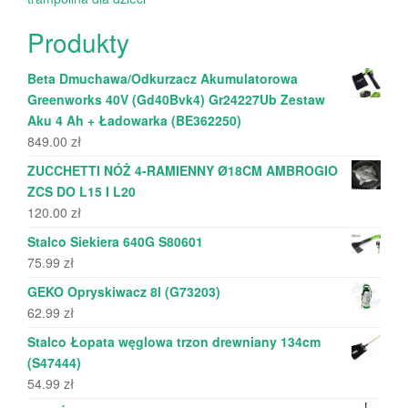
Produkty
Beta Dmuchawa/Odkurzacz Akumulatorowa
Greenworks 40V (Gd40Bvk4) Gr24227Ub Zestaw
Aku 4 Ah + Ładowarka (BE362250)
849.00
zł
ZUCCHETTI NÓŻ 4-RAMIENNY Ø18CM AMBROGIO
ZCS DO L15 I L20
120.00
zł
Stalco Siekiera 640G S80601
75.99
zł
GEKO Opryskiwacz 8l (G73203)
62.99
zł
Stalco Łopata węglowa trzon drewniany 134cm
(S47444)
54.99
zł