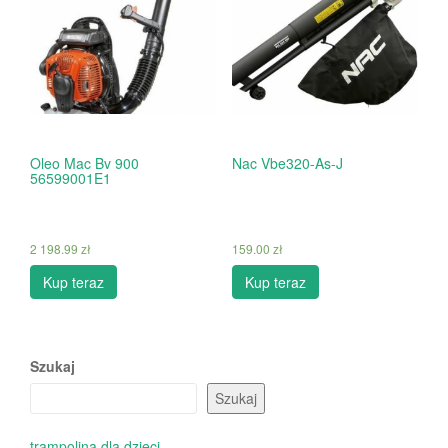
Oleo Mac Bv 900
Nac Vbe320-As-J
56599001E1
2 198.99
zł
159.00
zł
Kup teraz
Kup teraz
Szukaj
Szukaj
trampolina dla dzieci