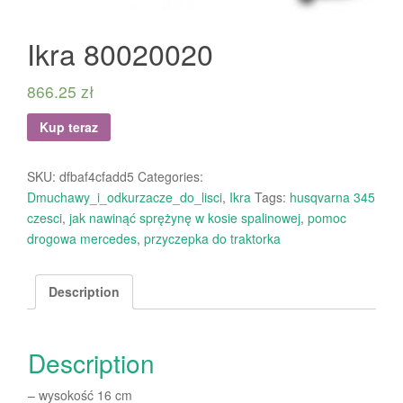
Ikra 80020020
866.25
zł
Kup teraz
SKU:
dfbaf4cfadd5
Categories:
Dmuchawy_i_odkurzacze_do_lisci
,
Ikra
Tags:
husqvarna 345
czesci
,
jak nawinąć sprężynę w kosie spalinowej
,
pomoc
drogowa mercedes
,
przyczepka do traktorka
Description
Description
– wysokość 16 cm