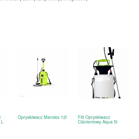
z
Opryskiwacz Marolex 12l
Fitt Opryskiwacz
1L
Ciśnieniowy Aqua 5l