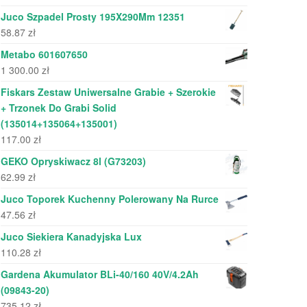
Juco Szpadel Prosty 195X290Mm 12351
58.87
zł
Metabo 601607650
1 300.00
zł
Fiskars Zestaw Uniwersalne Grabie + Szerokie
+ Trzonek Do Grabi Solid
(135014+135064+135001)
117.00
zł
GEKO Opryskiwacz 8l (G73203)
62.99
zł
Juco Toporek Kuchenny Polerowany Na Rurce
47.56
zł
Juco Siekiera Kanadyjska Lux
110.28
zł
Gardena Akumulator BLi-40/160 40V/4.2Ah
(09843-20)
735.12
zł