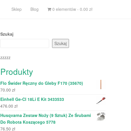
Sklep
Blog
0 elementów -
0.00
zł
Szukaj
Szukaj
zzzzz
Produkty
Flo Świder Ręczny do Gleby F170 (35670)
70.00
zł
Einhell Ge-Cl 18Li E Kit 3433533
476.00
zł
Husqvarna Zestaw Noży (9 Sztuk) Ze Śrubami
Do Robota Koszącego 5778
76.50
zł