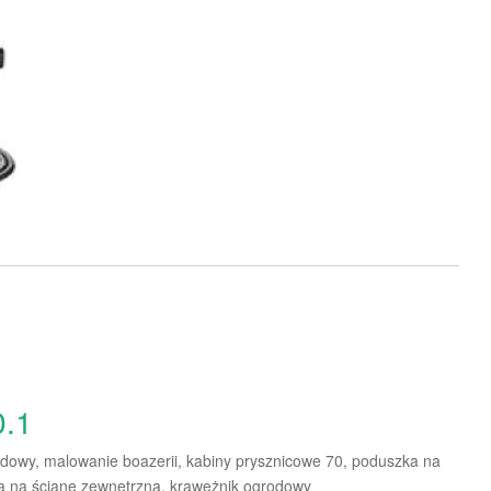
0.1
azdowy, malowanie boazerii, kabiny prysznicowe 70, poduszka na
ra na ścianę zewnętrzną, krawężnik ogrodowy