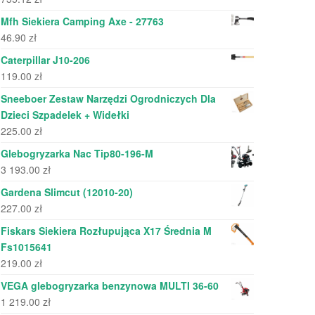
Mfh Siekiera Camping Axe - 27763
46.90
zł
Caterpillar J10-206
119.00
zł
Sneeboer Zestaw Narzędzi Ogrodniczych Dla
Dzieci Szpadelek + Widełki
225.00
zł
Glebogryzarka Nac Tip80-196-M
3 193.00
zł
Gardena Slimcut (12010-20)
227.00
zł
Fiskars Siekiera Rozłupująca X17 Średnia M
Fs1015641
219.00
zł
VEGA glebogryzarka benzynowa MULTI 36-60
1 219.00
zł