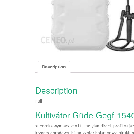
Description
Description
null
Kultivátor Güde Gegf 154
suporeks wymiary, cm11, metylan direct, profil naj
krzesło ogrodowe, klimatyzator kolumnowy, struktu