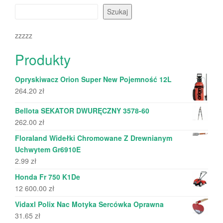
Szukaj
zzzzz
Produkty
Opryskiwacz Orion Super New Pojemność 12L
264.20
zł
Bellota SEKATOR DWURĘCZNY 3578-60
262.00
zł
Floraland Widełki Chromowane Z Drewnianym
Uchwytem Gr6910E
2.99
zł
Honda Fr 750 K1De
12 600.00
zł
Vidaxl Polix Nac Motyka Sercówka Oprawna
31.65
zł