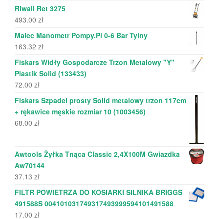
Riwall Ret 3275
493.00
zł
Malec Manometr Pompy.Pl 0-6 Bar Tylny
163.32
zł
Fiskars Widły Gospodarcze Trzon Metalowy "Y"
Plastik Solid (133433)
72.00
zł
Fiskars Szpadel prosty Solid metalowy trzon 117cm
+ rękawice męskie rozmiar 10 (1003456)
68.00
zł
Awtools Żyłka Tnąca Classic 2,4X100M Gwiazdka
Aw70144
37.13
zł
FILTR POWIETRZA DO KOSIARKI SILNIKA BRIGGS
491588S 004101031749317493999594101491588
17.00
zł