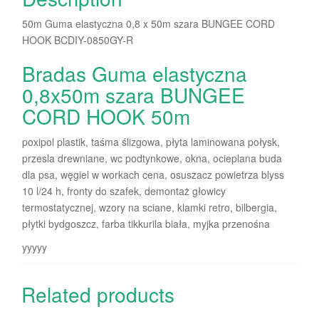
50m Guma elastyczna 0,8 x 50m szara BUNGEE CORD
HOOK BCDIY-0850GY-R
Bradas Guma elastyczna
0,8x50m szara BUNGEE
CORD HOOK 50m
poxipol plastik, taśma ślizgowa, płyta laminowana połysk,
przesla drewniane, wc podtynkowe, okna, ocieplana buda
dla psa, węgiel w workach cena, osuszacz powietrza blyss
10 l/24 h, fronty do szafek, demontaż głowicy
termostatycznej, wzory na sciane, klamki retro, bilbergia,
płytki bydgoszcz, farba tikkurila biała, myjka przenośna
yyyyy
Related products