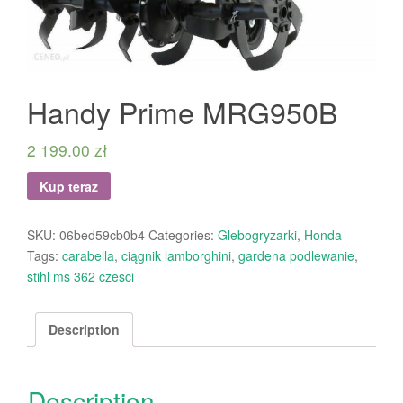
Handy Prime MRG950B
2 199.00
zł
Kup teraz
SKU:
06bed59cb0b4
Categories:
Glebogryzarki
,
Honda
Tags:
carabella
,
ciągnik lamborghini
,
gardena podlewanie
,
stihl ms 362 czesci
Description
Description