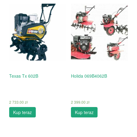
Texas Tx 602B
Holida 069B4062B
2 733.00
zł
2 399.00
zł
Kup teraz
Kup teraz