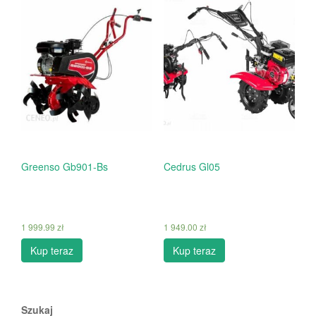
Greenso Gb901-Bs
Cedrus Gl05
1 999.99
zł
1 949.00
zł
Kup teraz
Kup teraz
Szukaj