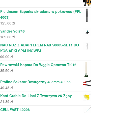
Fieldmann Saperka składana w pokrowcu (FPL
4003)
125.00
zł
Vander Vdl746
169.00
zł
NAC NÓŻ Z ADAPTEREM NAX 5000S-SET1 DO
KOSIARKI SPALINOWEJ
99.00
zł
Pawłowski Łopata Do Węgla Oprawna Tl216
35.50
zł
Proline Sekator Dwuręczny 485mm 40055
49.48
zł
Kard Grabie Do Liści Z Tworzywa 25-Zęby
21.39
zł
CELLFAST 40208