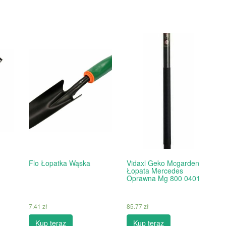
Flo Łopatka Wąska
Vidaxl Geko Mcgarden
Łopata Mercedes
Oprawna Mg 800 0401
7.41
zł
85.77
zł
Kup teraz
Kup teraz