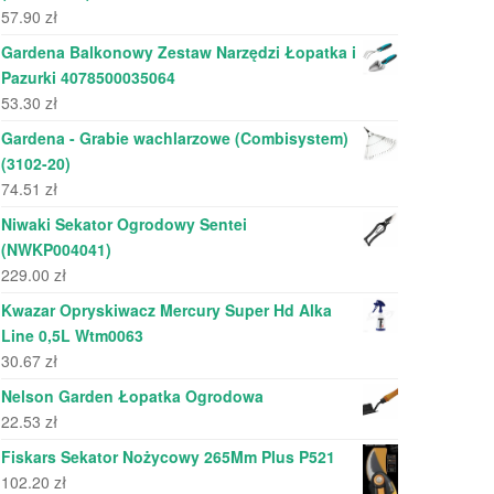
57.90
zł
Gardena Balkonowy Zestaw Narzędzi Łopatka i
Pazurki 4078500035064
53.30
zł
Gardena - Grabie wachlarzowe (Combisystem)
(3102-20)
74.51
zł
Niwaki Sekator Ogrodowy Sentei
(NWKP004041)
229.00
zł
Kwazar Opryskiwacz Mercury Super Hd Alka
Line 0,5L Wtm0063
30.67
zł
Nelson Garden Łopatka Ogrodowa
22.53
zł
Fiskars Sekator Nożycowy 265Mm Plus P521
102.20
zł