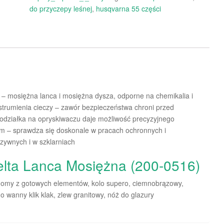
do przyczepy leśnej
,
husqvarna 55 części
 – mosiężna lanca i mosiężna dysza, odporne na chemikalia i
 strumienia cieczy – zawór bezpieczeństwa chroni przed
odziałka na opryskiwaczu daje możliwość precyzyjnego
 – sprawdza się doskonale w pracach ochronnych i
zywnych i w szklarniach
elta Lanca Mosiężna (200-0516)
, domy z gotowych elementów, kolo supero, ciemnobrązowy,
do wanny klik klak, zlew granitowy, nóż do glazury