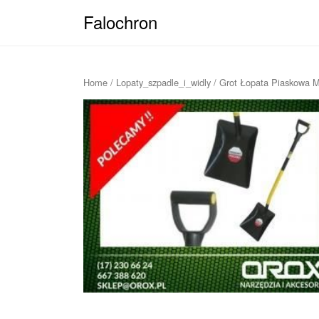
Falochron
Home
/
Lopaty_szpadle_i_widly
/ Grot Łopata Piaskowa M