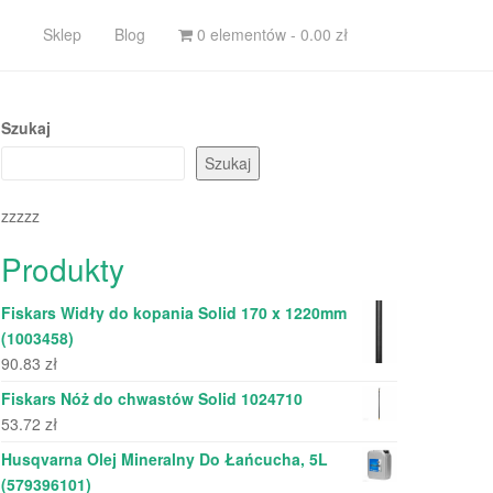
Sklep
Blog
0 elementów -
0.00
zł
Szukaj
Szukaj
zzzzz
Produkty
Fiskars Widły do kopania Solid 170 x 1220mm
(1003458)
90.83
zł
Fiskars Nóż do chwastów Solid 1024710
53.72
zł
Husqvarna Olej Mineralny Do Łańcucha, 5L
(579396101)