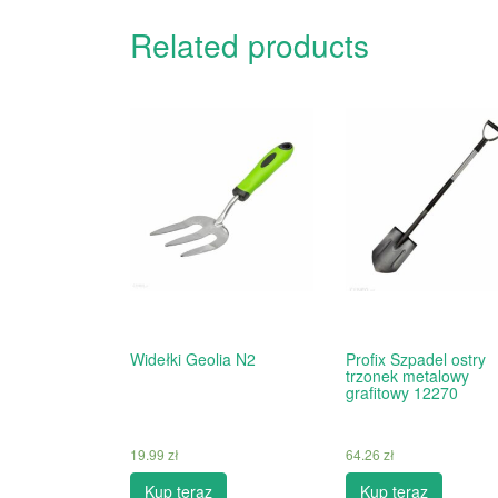
Related products
Widełki Geolia N2
Profix Szpadel ostry
trzonek metalowy
grafitowy 12270
19.99
zł
64.26
zł
Kup teraz
Kup teraz