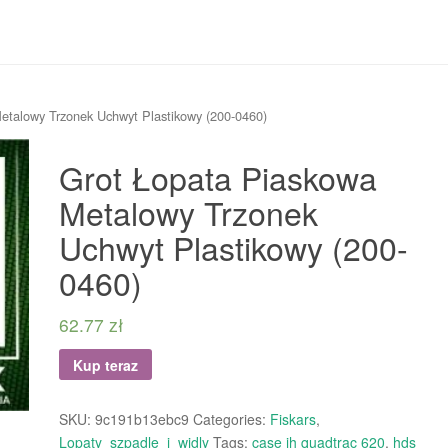
etalowy Trzonek Uchwyt Plastikowy (200-0460)
Grot Łopata Piaskowa
Metalowy Trzonek
Uchwyt Plastikowy (200-
0460)
62.77
zł
Kup teraz
SKU:
9c191b13ebc9
Categories:
Fiskars
,
Lopaty_szpadle_i_widly
Tags:
case ih quadtrac 620
,
hds