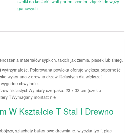
szelki do kosiarki
,
wolf garten scooter
,
złączki do węży
gumowych
noszenia materiałów sypkich, takich jak ziemia, piasek lub śnieg.
 i wytrzymałość. Polerowana powłoka oferuje większą odporność
ylisko wykonano z drewna drzew liściastych dla większej
ia wygodne chwytanie.
drzew liściastychWymiary czerpaka: 23 x 33 cm (szer. x
litery TWymagany montaż: nie
m W Kształcie T Stal I Drewno
obójczy, sztachety balkonowe drewniane, wtyczka typ f, plac