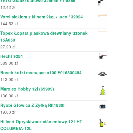
YATO Grabki stalowe 325mm YT-8866
12.42
zł
Vorel siekiera z klinem 2kg. / juco / 32924
144.53
zł
Topex Łopata piaskowa drewniany trzonek
15A050
27.20
zł
Hecht 9254
589.00
zł
Bosch kołki mocujące x100 F016800484
113.00
zł
Marolex Hobby 12l (65999)
136.00
zł
Ryobi Głowica Z Żyłką Rlt1830li
19.00
zł
Hillvert Opryskiwacz ciśnieniowy 12 l HT-
COLUMBIA-12L