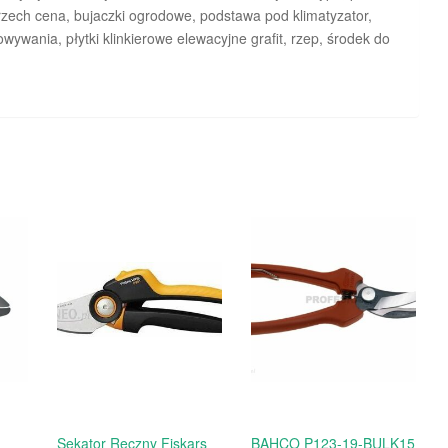
orzech cena, bujaczki ogrodowe, podstawa pod klimatyzator,
wania, płytki klinkierowe elewacyjne grafit, rzep, środek do
Sekator Ręczny Fiskars
BAHCO P123-19-BULK15