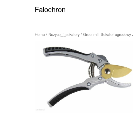
Falochron
Home
/
Nozyce_i_sekatory
/ Greenmill Sekator ogrodowy 