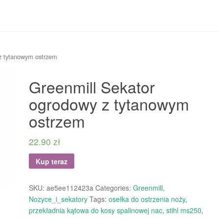
z tytanowym ostrzem
Greenmill Sekator
ogrodowy z tytanowym
ostrzem
22.90
zł
Kup teraz
SKU:
ae5ee112423a
Categories:
Greenmill
,
Nozyce_i_sekatory
Tags:
osełka do ostrzenia noży
,
przekładnia kątowa do kosy spalinowej nac
,
stihl ms250
,