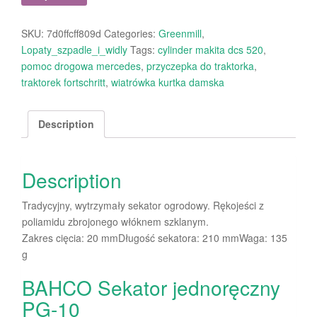
SKU:
7d0ffcff809d
Categories:
Greenmill
,
Lopaty_szpadle_i_widly
Tags:
cylinder makita dcs 520
,
pomoc drogowa mercedes
,
przyczepka do traktorka
,
traktorek fortschritt
,
wiatrówka kurtka damska
Description
Description
Tradycyjny, wytrzymały sekator ogrodowy. Rękojeści z
poliamidu zbrojonego włóknem szklanym.
Zakres cięcia: 20 mmDługość sekatora: 210 mmWaga: 135
g
BAHCO Sekator jednoręczny
PG-10