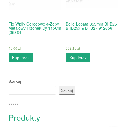
Flo Widły Ogrodowe 4-Zęby
Belle Łopata 355mm BHB25
Metalowy Trzonek Dy 115Cm
BHB25x & BHB27 912656
(35864)
45.00
zł
332.10
zł
Kup teraz
Kup teraz
Szukaj
Szukaj
zzzzz
Produkty