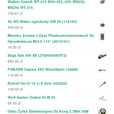
Walbro Gaźnik WT-215 Stihl 023, 025, MS230,
MS250 WT-215
158.67
zł
AL-KO Walec ogrodowy GW 50 (119104)
359.00
zł
Marolex Zestaw 3 Dysz Płaskostrumieniowych Do
Opryskiwacza Mr3.0-110° (A015161)
18.00
zł
Stiga Sab 500 AE (278500008/ST2)
685.00
zł
FISKARS Capina XA2 WoodXpert 126006
118.00
zł
Einhell Ge-Cl 18 Li E Solo 3433532
139.00
zł
Wolf-Garten Grabie Dr-M 30
54.00
zł
Geko Żyłka Siedmiokątna Do Kosy 2,7Mm 30M