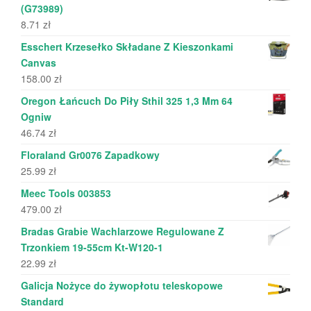
(G73989)
8.71
zł
Esschert Krzesełko Składane Z Kieszonkami
Canvas
158.00
zł
Oregon Łańcuch Do Piły Sthil 325 1,3 Mm 64
Ogniw
46.74
zł
Floraland Gr0076 Zapadkowy
25.99
zł
Meec Tools 003853
479.00
zł
Bradas Grabie Wachlarzowe Regulowane Z
Trzonkiem 19-55cm Kt-W120-1
22.99
zł
Galicja Nożyce do żywopłotu teleskopowe
Standard