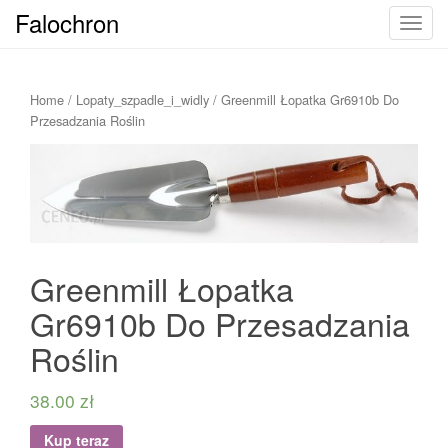
Falochron
T
o
g
g
Home
/
Lopaty_szpadle_i_widly
/ Greenmill Łopatka Gr6910b Do
l
Przesadzania Roślin
e
n
a
v
i
g
Greenmill Łopatka
a
t
Gr6910b Do Przesadzania
i
Roślin
o
n
38.00
zł
Kup teraz