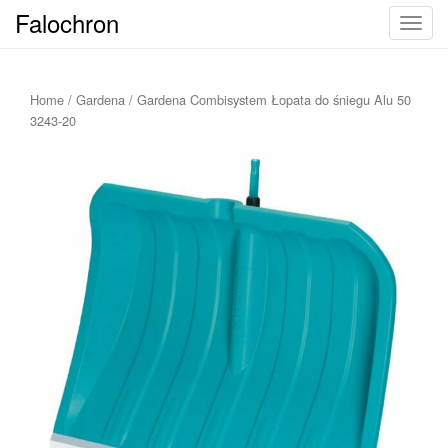
Falochron
T
o
g
g
Home
/
Gardena
/ Gardena Combisystem Łopata do śniegu Alu 50
l
3243-20
e
n
a
v
i
g
a
t
i
o
n