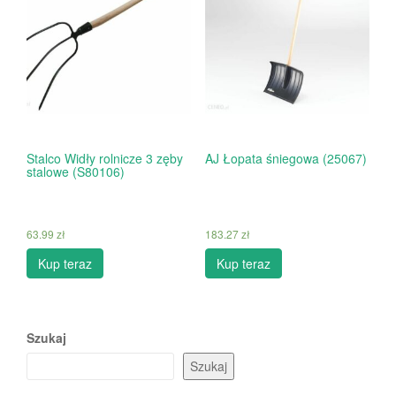
Stalco Widły rolnicze 3 zęby
AJ Łopata śniegowa (25067)
stalowe (S80106)
63.99
zł
183.27
zł
Kup teraz
Kup teraz
Szukaj
Szukaj