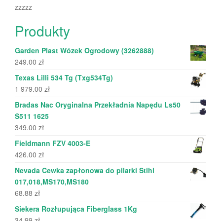
zzzzz
Produkty
Garden Plast Wózek Ogrodowy (3262888)
249.00
zł
Texas Lilli 534 Tg (Txg534Tg)
1 979.00
zł
Bradas Nac Oryginalna Przekładnia Napędu Ls50
S511 1625
349.00
zł
Fieldmann FZV 4003-E
426.00
zł
Nevada Cewka zapłonowa do pilarki Stihl
017,018,MS170,MS180
68.88
zł
Siekera Rozłupująca Fiberglass 1Kg
34.99
zł