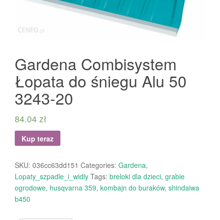
Gardena Combisystem
Łopata do śniegu Alu 50
3243-20
84.04
zł
Kup teraz
SKU:
036cc63dd151
Categories:
Gardena
,
Lopaty_szpadle_i_widly
Tags:
breloki dla dzieci
,
grabie
ogrodowe
,
husqvarna 359
,
kombajn do buraków
,
shindaiwa
b450