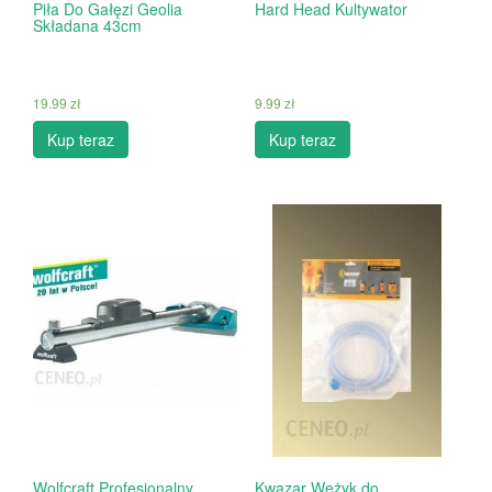
Piła Do Gałęzi Geolia
Hard Head Kultywator
Składana 43cm
19.99
zł
9.99
zł
Kup teraz
Kup teraz
Wolfcraft Profesjonalny
Kwazar Wężyk do