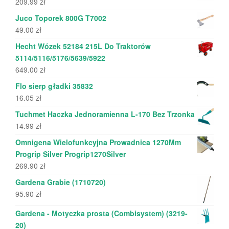
209.99
zł
Juco Toporek 800G T7002
49.00
zł
Hecht Wózek 52184 215L Do Traktorów
5114/5116/5176/5639/5922
649.00
zł
Flo sierp gładki 35832
16.05
zł
Tuchmet Haczka Jednoramienna L-170 Bez Trzonka
14.99
zł
Omnigena Wielofunkcyjna Prowadnica 1270Mm
Progrip Silver Progrip1270Silver
269.90
zł
Gardena Grabie (1710720)
95.90
zł
Gardena - Motyczka prosta (Combisystem) (3219-
20)