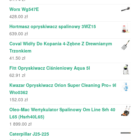
Worx Wg547E
428.00
zł
Hortmasz opryskiwacz spalinowy 3WZ15
639.00
zł
Coval Widły Do Kopania 4-Zębne Z Drewnianym
Trzonkiem
41.50
zł
Fitt Opryskiwacz Ciśnieniowy Aqua 5l
62.91
zł
Kwazar Opryskiwacz Orion Super Cleaning Pro+ 9l
Wto0362
152.03
zł
Oleo-Mac Wertykulator Spalinowy Om Line Srh 40
L65 (Hsrh40L65)
1 899.00
zł
Caterpillar J25-225