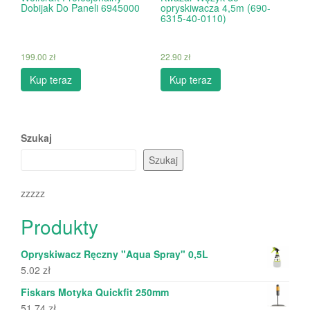
Dobijak Do Paneli 6945000
opryskiwacza 4,5m (690-
6315-40-0110)
199.00
zł
22.90
zł
Kup teraz
Kup teraz
Szukaj
Szukaj
zzzzz
Produkty
Opryskiwacz Ręczny "Aqua Spray" 0,5L
5.02
zł
Fiskars Motyka Quickfit 250mm
51.74
zł