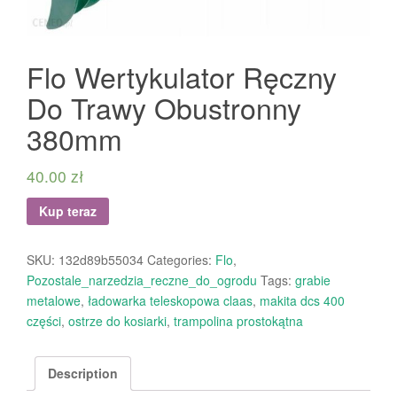
Flo Wertykulator Ręczny
Do Trawy Obustronny
380mm
40.00
zł
Kup teraz
SKU:
132d89b55034
Categories:
Flo
,
Pozostale_narzedzia_reczne_do_ogrodu
Tags:
grabie
metalowe
,
ładowarka teleskopowa claas
,
makita dcs 400
części
,
ostrze do kosiarki
,
trampolina prostokątna
Description