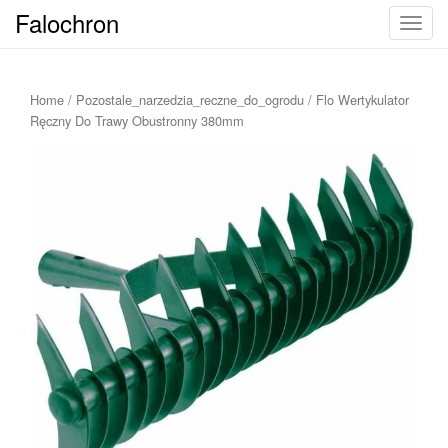
Falochron
T
o
g
g
Home
/
Pozostale_narzedzia_reczne_do_ogrodu
/ Flo Wertykulator
l
Ręczny Do Trawy Obustronny 380mm
e
n
a
v
i
g
a
t
i
o
n