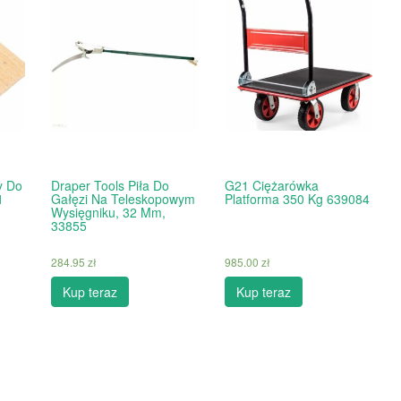
y Do
Draper Tools Piła Do
G21 Ciężarówka
1
Gałęzi Na Teleskopowym
Platforma 350 Kg 639084
Wysięgniku, 32 Mm,
33855
284.95
zł
985.00
zł
Kup teraz
Kup teraz