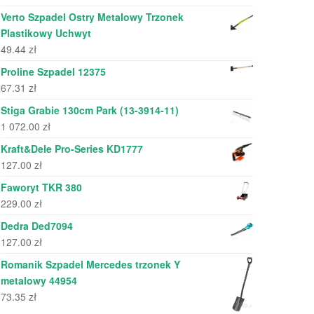
Verto Szpadel Ostry Metalowy Trzonek
Plastikowy Uchwyt
49.44
zł
Proline Szpadel 12375
67.31
zł
Stiga Grabie 130cm Park (13-3914-11)
1 072.00
zł
Kraft&Dele Pro-Series KD1777
127.00
zł
Faworyt TKR 380
229.00
zł
Dedra Ded7094
127.00
zł
Romanik Szpadel Mercedes trzonek Y
metalowy 44954
73.35
zł