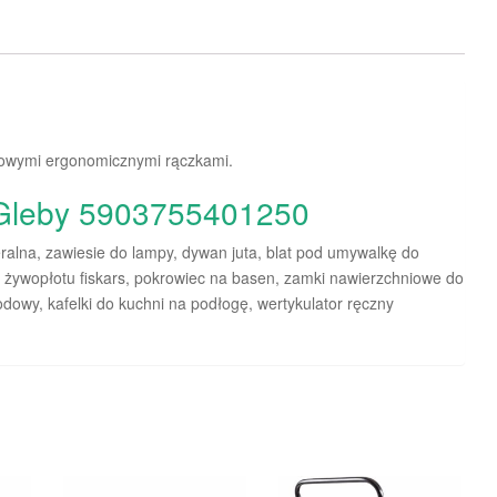
ikowymi ergonomicznymi rączkami.
 Gleby 5903755401250
eralna, zawiesie do lampy, dywan juta, blat pod umywalkę do
o żywopłotu fiskars, pokrowiec na basen, zamki nawierzchniowe do
dowy, kafelki do kuchni na podłogę, wertykulator ręczny