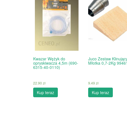
Kwazar Wężyk do
Juco Zestaw Klinując
opryskiwacza 4,5m (690-
Młotka 0,7-2Kg 9946
6315-40-0110)
22.90
zł
9.49
zł
Kup teraz
Kup teraz