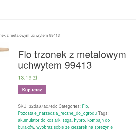
zonek z metalowym uchwytem 99413
Flo trzonek z metalowym
uchwytem 99413
13.19
zł
Kup teraz
SKU:
32da67ac7edc
Categories:
Flo
,
Pozostale_narzedzia_reczne_do_ogrodu
Tags:
akumulator do kosiarki stiga
,
hypro
,
kombajn do
buraków
,
wyobraz sobie ze ciezarek na sprezynie