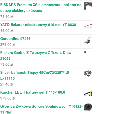
FISKARS Premium XS ciemnoszara - osłona na
ostrze siekiery skórzana
74.90
zł
YATO Sekator teleskopowy 610 mm YT-8838
44.00
zł
Gardenline 97286
379.00
zł
Fiskars Grabie Z Tworzywa Z Trzon. Drew.
21055
73.00
zł
Silver Łańcuch Tnący 45Cm/72/325"/1,5
Ex11115
27.40
zł
Karcher LBL 4 battery set 1.445-160.0
979.00
zł
Głowica Żyłkowa do Kos Spalinowych YT6922-
11 Nac