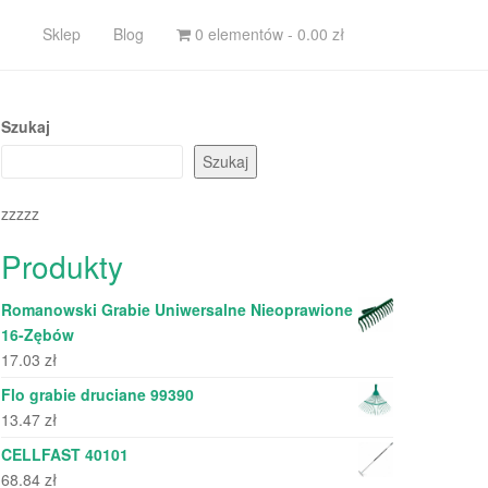
Sklep
Blog
0 elementów -
0.00
zł
Szukaj
Szukaj
zzzzz
Produkty
Romanowski Grabie Uniwersalne Nieoprawione
16-Zębów
17.03
zł
Flo grabie druciane 99390
13.47
zł
CELLFAST 40101
68.84
zł