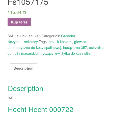
Fs1057175
115.64
zł
Kup teraz
SKU:
183c23ae8245
Categories:
Gardena
,
Nozyce_i_sekatory
Tags:
gaznik kosiarki
,
głowica
automatyczna do kosy spalinowej
,
husqvarna 357
,
ostrzałka
do noży masarskich
,
ryczący lew
,
żyłka do kosy stihl
Description
Description
null
Hecht Hecht 000722