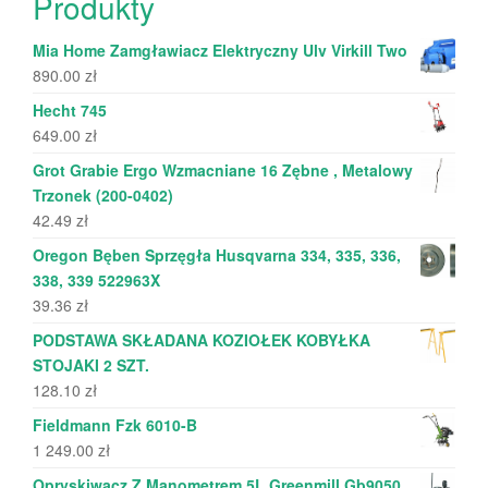
Produkty
Mia Home Zamgławiacz Elektryczny Ulv Virkill Two
890.00
zł
Hecht 745
649.00
zł
Grot Grabie Ergo Wzmacniane 16 Zębne , Metalowy
Trzonek (200-0402)
42.49
zł
Oregon Bęben Sprzęgła Husqvarna 334, 335, 336,
338, 339 522963X
39.36
zł
PODSTAWA SKŁADANA KOZIOŁEK KOBYŁKA
STOJAKI 2 SZT.
128.10
zł
Fieldmann Fzk 6010-B
1 249.00
zł
Opryskiwacz Z Manometrem 5L Greenmill Gb9050