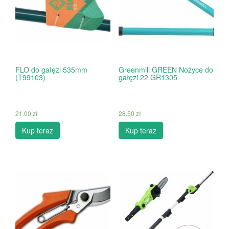
FLO do gałęzi 535mm
Greenmill GREEN Nożyce do
(T99103)
gałęzi 22 GR1305
21.00
zł
28.50
zł
Kup teraz
Kup teraz