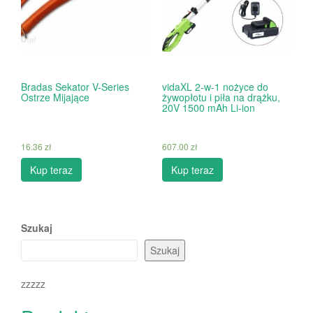
Bradas Sekator V-Series
vidaXL 2-w-1 nożyce do
Ostrze Mijające
żywopłotu i piła na drążku,
20V 1500 mAh Li-ion
16.36
zł
607.00
zł
Kup teraz
Kup teraz
Szukaj
Szukaj
zzzzz