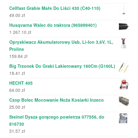
Cellfast Grabie Małe Do Liści 430 (C40-110)
49.00
zł
Husqvarna Walec do traktora (965899401)
1 267.10
zł
Opryskiwacz Akumulatorowy Usb, Li-Ion 3,6V, 1L,
Proline
159.84
zł
Big Trzonek Do Grabi Lakierowany 160Cm (G160L)
18.41
zł
HECHT 405
64.00
zł
Czop Bolec Mocowanie Noża Kosiarki Inzeco
25.00
zł
Steinel Dysza gorącego powietrza 077556, do
816730
31.57
zł