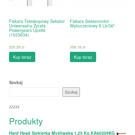
Fiskars Teleskopowy Sekator
Fiskars Siekieromłot
Uniwersalny Żyrafa
Wyburzeniowy 8 Lb/36″
Powergearx Upx86
(1023634)
520.29
zł
356.18
zł
Kup teraz
Kup teraz
Szukaj
Szukaj
zzzzz
Produkty
Hard Head Siekierka Myśliwska 1,25 Kg KA60209KG