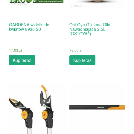
GARDENA widełki do
Ost Oya Gliniana Olla
kwiatów 8938-20
Nawadniająca 2,5L
(OSTOYA2)
17.03
zł
79.00
zł
Kup teraz
Kup teraz