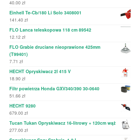
40.00
zł
Einhell Te-Cb/180 Li Solo 3408001
141.40
zł
FLO Lanca teleskopowa 118 cm 89542
12.12
zł
FLO Grabie druciane nieoprawione 425mm
(T99401)
7.71
zł
HECHT Opryskiwacz 2l 415 V
18.90
zł
Filtr powietrza Honda GXV340/390 30-0640
51.66
zł
HECHT 9280
679.00
zł
Tucan Tukan Opryskiwacz 16-litrowy + 120cm wąż
277.00
zł
Spryskiwacz Spry Szałwia, 1,2 L