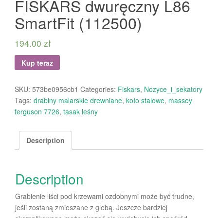
FISKARS dwuręczny L86
SmartFit (112500)
194.00
zł
Kup teraz
SKU:
573be0956cb1
Categories:
Fiskars
,
Nozyce_i_sekatory
Tags:
drabiny malarskie drewniane
,
koło stalowe
,
massey
ferguson 7726
,
tasak leśny
Description
Description
Grabienie liści pod krzewami ozdobnymi może być trudne,
jeśli zostaną zmieszane z glebą. Jeszcze bardziej