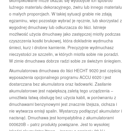
skomplikowane może okazać się wydobycie ich spośród
luźnego materiału dekoracyjnego, żwiru lub innego materiału
o małych proporcjach. W takiej sytuacji grabie nie zdają
egzaminu, więc pozostaje wybrać je ręcznie, lub skorzystać z
wygodnej dmuchawy lub odkurzacza do liści. Istnieje
możliwość użycia dmuchawy jako zastępczej miotły podczas
czyszczenia kostki brukowej, która dokładnie wydmucha
śmieci, kurz i drobne kamienie. Precyzyjnie wydmuchasz
nieczystości ze szczelin, w których miotła sobie nie poradzi.
W zimie dmuchawa dobrze radzi sobie ze świeżym śniegiem.
Akumulatorowa dmuchawa do liści HECHT 9020 jest częścią
wyposażenia opcjonalnego programu ACCU 6020 i jest
dostarczana bez akumulatora oraz ładowarki. Zasilanie
akumulatorowe jest największą zaletą tego urządzenia –
umożliwia łatwą obsługę bez użycia kabli, w porównaniu z
dmuchawami benzynowymi jest znacznie lżejsza, cichsza i
nie wytwarza emisji spalin. Wystarczy podłączyć akumulator i
nacisnąć. Dmuchawa jest kompatybilna z akumulatorami
000620B – patrz produkty powiązane. Jest to wysokiej
jakości akumulator litowo – jonowy o napięciu 20 V i