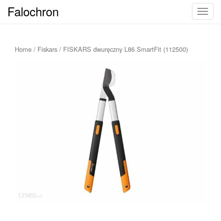
Falochron
T
o
g
g
Home
/
Fiskars
/ FISKARS dwuręczny L86 SmartFit (112500)
l
e
n
a
v
i
g
a
t
i
o
n