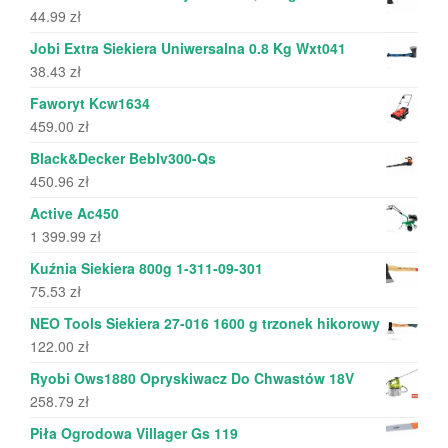
44.99
zł
Jobi Extra Siekiera Uniwersalna 0.8 Kg Wxt041
38.43
zł
Faworyt Kcw1634
459.00
zł
Black&Decker Beblv300-Qs
450.96
zł
Active Ac450
1 399.99
zł
Kuźnia Siekiera 800g 1-311-09-301
75.53
zł
NEO Tools Siekiera 27-016 1600 g trzonek hikorowy
122.00
zł
Ryobi Ows1880 Opryskiwacz Do Chwastów 18V
258.79
zł
Piła Ogrodowa Villager Gs 119