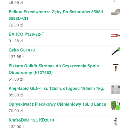
49.99
zł
Bellota Przeciwostrze Zęby Do Sekatorów 3588d
3588D-CH
72.00
zł
BAHCO P126-22-F
91.38
zł
Geko G81070
137.85
zł
Fiskars Quikfit Skrobak do Czyszczenia Spoin
Obustronny (F137562)
51.00
zł
Klej Rapid GEN-T śr. 12mm, długość 190mm 1kg.
85.00
zł
Opryskiwacz Plecakowy Ciśnieniowy 16L 3 Lanca
70.00
zł
Kraft&Dele 12L KD2019
132.00
zł