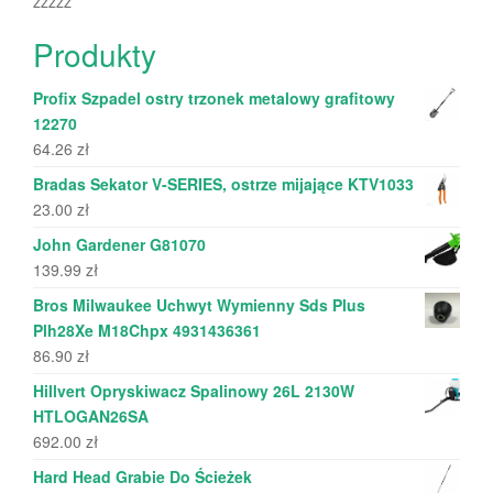
zzzzz
Produkty
Profix Szpadel ostry trzonek metalowy grafitowy
12270
64.26
zł
Bradas Sekator V-SERIES, ostrze mijające KTV1033
23.00
zł
John Gardener G81070
139.99
zł
Bros Milwaukee Uchwyt Wymienny Sds Plus
Plh28Xe M18Chpx 4931436361
86.90
zł
Hillvert Opryskiwacz Spalinowy 26L 2130W
HTLOGAN26SA
692.00
zł
Hard Head Grabie Do Ścieżek