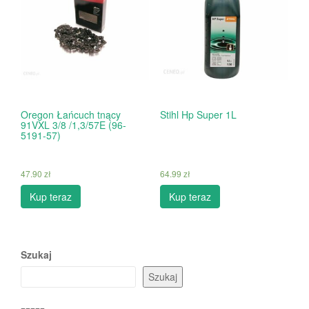
Oregon Łańcuch tnący
Stihl Hp Super 1L
91VXL 3/8 /1,3/57E (96-
5191-57)
47.90
zł
64.99
zł
Kup teraz
Kup teraz
Szukaj
Szukaj