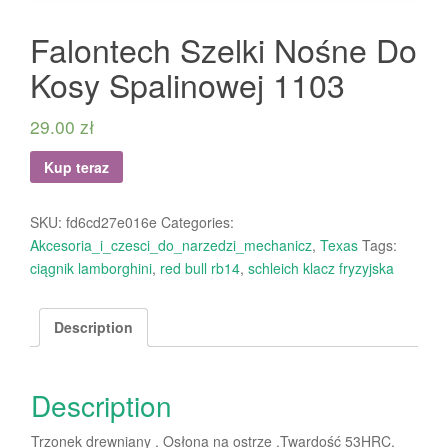
Falontech Szelki Nośne Do
Kosy Spalinowej 1103
29.00
zł
Kup teraz
SKU:
fd6cd27e016e
Categories:
Akcesoria_i_czesci_do_narzedzi_mechanicz
,
Texas
Tags:
ciągnik lamborghini
,
red bull rb14
,
schleich klacz fryzyjska
Description
Description
Trzonek drewniany . Osłona na ostrze .Twardość 53HRC.