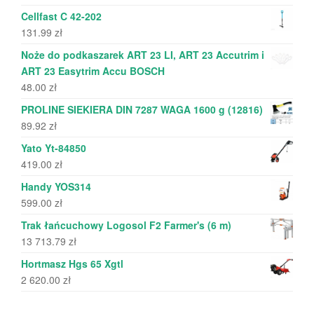
Cellfast C 42-202
131.99
zł
Noże do podkaszarek ART 23 LI, ART 23 Accutrim i
ART 23 Easytrim Accu BOSCH
48.00
zł
PROLINE SIEKIERA DIN 7287 WAGA 1600 g (12816)
89.92
zł
Yato Yt-84850
419.00
zł
Handy YOS314
599.00
zł
Trak łańcuchowy Logosol F2 Farmer's (6 m)
13 713.79
zł
Hortmasz Hgs 65 Xgtl
2 620.00
zł