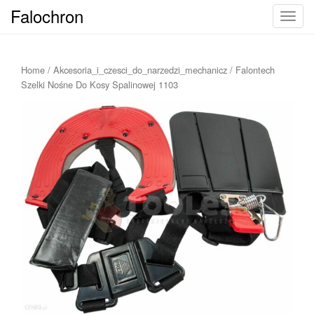
Falochron
T
o
g
g
Home
/
Akcesoria_i_czesci_do_narzedzi_mechanicz
/ Falontech
l
Szelki Nośne Do Kosy Spalinowej 1103
e
n
a
v
i
g
a
t
i
o
n