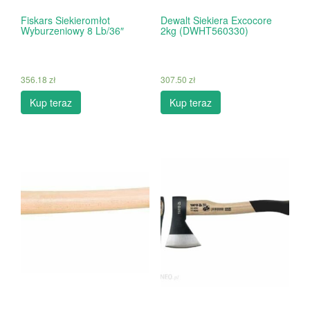
Fiskars Siekieromłot
Dewalt Siekiera Excocore
Wyburzeniowy 8 Lb/36″
2kg (DWHT560330)
356.18
zł
307.50
zł
Kup teraz
Kup teraz