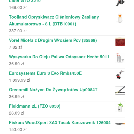
Lider GTO 3210
169.00
zł
Toolland Opryskiwacz Ciśnieniowy Zasilany
Akumulatorowo - 8 L (DTB10001)
337.00
zł
Vorel Miotła z Długim Włosiem Pcv (35869)
7.82
zł
Wysysarka Do Oleju Paliwa Odsysacz Hecht 5011
36.90
zł
Eurosystems Euro 3 Evo Rmbs450E
1 899.99
zł
Greenmill Nożyce Do Żywopłotów Up0084T
36.99
zł
Fieldmann 2L (FZO 8050)
26.09
zł
Fiskars WoodXpert XA3 Tasak Karczownik 126004
153.00
zł