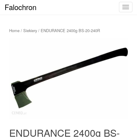
Falochron
T
o
g
g
Home
/
Siekiery
/ ENDURANCE 2400g BS-20-240R
l
e
n
a
v
i
g
a
t
i
o
n
ENDURANCE 2400g BS-