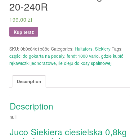
20-240R
199.00
zł
Kup teraz
SKU:
0b0c84c1b88e
Categories:
Hultafors
,
Siekiery
Tags:
części do gokarta na pedały
,
fendt 1000 vario
,
gdzie kupić
rękawiczki jednorazowe
,
ile oleju do kosy spalinowej
Description
Description
null
Juco Siekiera ciesielska 0,8kg