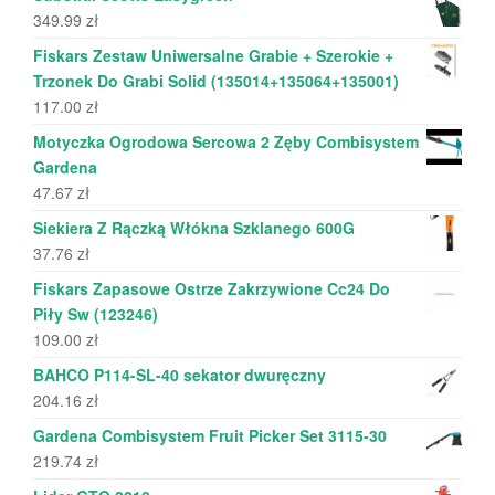
349.99
zł
Fiskars Zestaw Uniwersalne Grabie + Szerokie +
Trzonek Do Grabi Solid (135014+135064+135001)
117.00
zł
Motyczka Ogrodowa Sercowa 2 Zęby Combisystem
Gardena
47.67
zł
Siekiera Z Rączką Włókna Szklanego 600G
37.76
zł
Fiskars Zapasowe Ostrze Zakrzywione Cc24 Do
Piły Sw (123246)
109.00
zł
BAHCO P114-SL-40 sekator dwuręczny
204.16
zł
Gardena Combisystem Fruit Picker Set 3115-30
219.74
zł