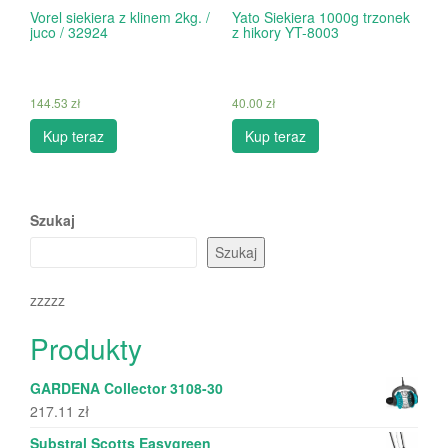
Vorel siekiera z klinem 2kg. /
Yato Siekiera 1000g trzonek
juco / 32924
z hikory YT-8003
144.53
zł
40.00
zł
Kup teraz
Kup teraz
Szukaj
Szukaj
zzzzz
Produkty
GARDENA Collector 3108-30
217.11
zł
Substral Scotts Easygreen