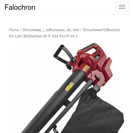
Falochron
T
o
g
g
Home
/
Dmuchawy_i_odkurzacze_do_lisci
/ Dmuchawa/Odkurzacz
l
Do Liści Multiseries 40 V 234 Km/H 45 L
e
n
a
v
i
g
a
t
i
o
n