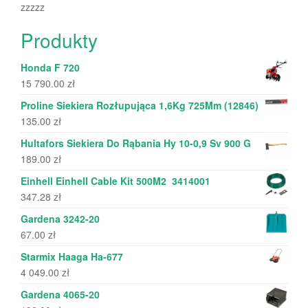
zzzzz
Produkty
Honda F 720
15 790.00
zł
Proline Siekiera Rozłupująca 1,6Kg 725Mm (12846)
135.00
zł
Hultafors Siekiera Do Rąbania Hy 10-0,9 Sv 900 G
189.00
zł
Einhell Einhell Cable Kit 500M2 3414001
347.28
zł
Gardena 3242-20
67.00
zł
Starmix Haaga Ha-677
4 049.00
zł
Gardena 4065-20