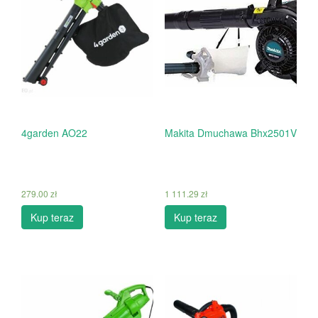
4garden AO22
Makita Dmuchawa Bhx2501V
279.00
zł
1 111.29
zł
Kup teraz
Kup teraz