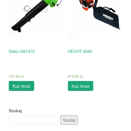
Geko G81070
HECHT 9280
137.85
zł
679.00
zł
Kup teraz
Kup teraz
Szukaj
Szukaj