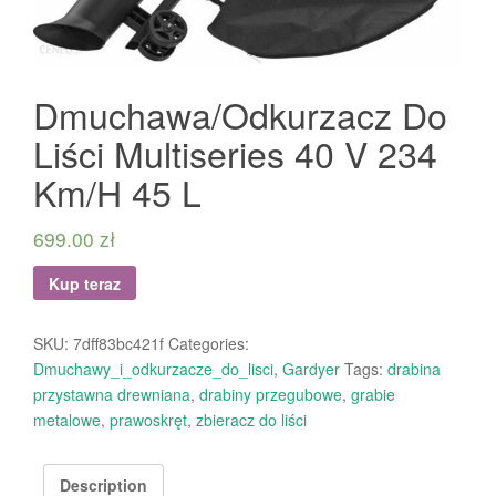
Dmuchawa/Odkurzacz Do
Liści Multiseries 40 V 234
Km/H 45 L
699.00
zł
Kup teraz
SKU:
7dff83bc421f
Categories:
Dmuchawy_i_odkurzacze_do_lisci
,
Gardyer
Tags:
drabina
przystawna drewniana
,
drabiny przegubowe
,
grabie
metalowe
,
prawoskręt
,
zbieracz do liści
Description