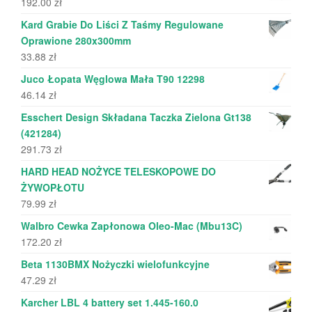
192.00
zł
Kard Grabie Do Liści Z Taśmy Regulowane
Oprawione 280x300mm
33.88
zł
Juco Łopata Węglowa Mała T90 12298
46.14
zł
Esschert Design Składana Taczka Zielona Gt138
(421284)
291.73
zł
HARD HEAD NOŻYCE TELESKOPOWE DO
ŻYWOPŁOTU
79.99
zł
Walbro Cewka Zapłonowa Oleo-Mac (Mbu13C)
172.20
zł
Beta 1130BMX Nożyczki wielofunkcyjne
47.29
zł
Karcher LBL 4 battery set 1.445-160.0