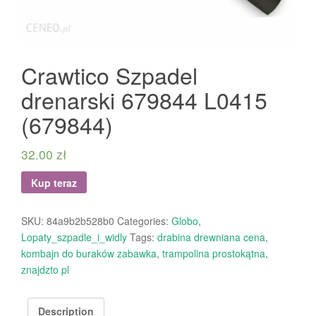
Crawtico Szpadel
drenarski 679844 L0415
(679844)
32.00
zł
Kup teraz
SKU:
84a9b2b528b0
Categories:
Globo
,
Lopaty_szpadle_i_widly
Tags:
drabina drewniana cena
,
kombajn do buraków zabawka
,
trampolina prostokątna
,
znajdzto pl
Description