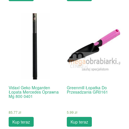
Vidaxl Geko Mcgarden
Greenmill Łopatka Do
Łopata Mercedes Oprawna
Przesadzania GR0161
Mg 800 0401
85.77
zł
5.99
zł
Kup teraz
Kup teraz