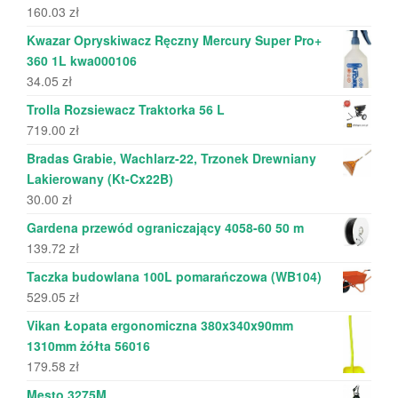
160.03
zł
Kwazar Opryskiwacz Ręczny Mercury Super Pro+
360 1L kwa000106
34.05
zł
Trolla Rozsiewacz Traktorka 56 L
719.00
zł
Bradas Grabie, Wachlarz-22, Trzonek Drewniany
Lakierowany (Kt-Cx22B)
30.00
zł
Gardena przewód ograniczający 4058-60 50 m
139.72
zł
Taczka budowlana 100L pomarańczowa (WB104)
529.05
zł
Vikan Łopata ergonomiczna 380x340x90mm
1310mm żółta 56016
179.58
zł
Mesto 3275M