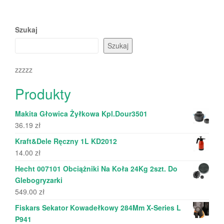
Szukaj
Szukaj
zzzzz
Produkty
Makita Głowica Żyłkowa Kpl.Dour3501
36.19
zł
Kraft&Dele Ręczny 1L KD2012
14.00
zł
Hecht 007101 Obciążniki Na Koła 24Kg 2szt. Do
Glebogryzarki
549.00
zł
Fiskars Sekator Kowadełkowy 284Mm X-Series L
P941