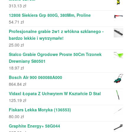
313.13
zł
12808 Siekiera Grp 800G, 380Mm, Proline
54.71
zł
Profesjonalne grabie 2w1 z włókna szklanego -
bardzo lekkie i wytrzymałe!
25.00
zł
Stalco Grabie Ogrodowe Proste 50Cm Trzonek
Drewniany S80501
18.97
zł
Bosch Alr 900 060088A000
864.84
zł
Vidaxl Łopata Z Uchwytem W Kształcie D Stal
125.19
zł
Fiskars Lekka Motyka (136553)
80.00
zł
Graphite Energy+ 58G044