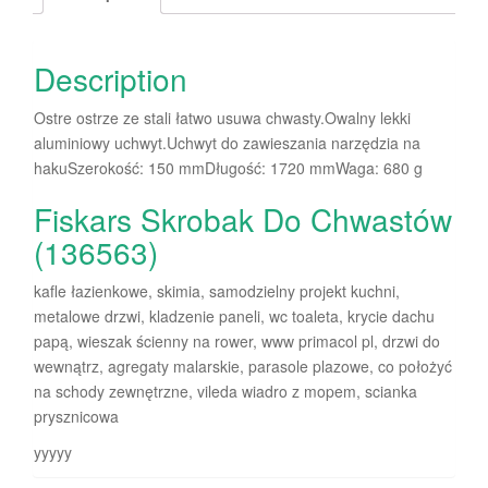
Description
Ostre ostrze ze stali łatwo usuwa chwasty.Owalny lekki
aluminiowy uchwyt.Uchwyt do zawieszania narzędzia na
hakuSzerokość: 150 mmDługość: 1720 mmWaga: 680 g
Fiskars Skrobak Do Chwastów
(136563)
kafle łazienkowe, skimia, samodzielny projekt kuchni,
metalowe drzwi, kladzenie paneli, wc toaleta, krycie dachu
papą, wieszak ścienny na rower, www primacol pl, drzwi do
wewnątrz, agregaty malarskie, parasole plazowe, co położyć
na schody zewnętrzne, vileda wiadro z mopem, scianka
prysznicowa
yyyyy