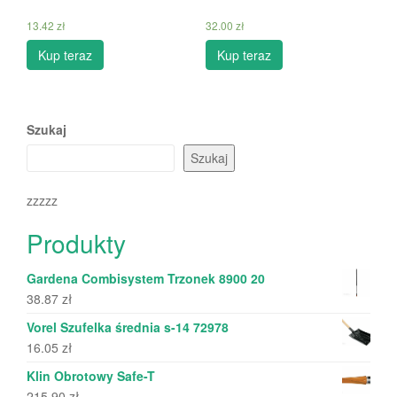
13.42
zł
32.00
zł
Kup teraz
Kup teraz
Szukaj
Szukaj
zzzzz
Produkty
Gardena Combisystem Trzonek 8900 20
38.87
zł
Vorel Szufelka średnia s-14 72978
16.05
zł
Klin Obrotowy Safe-T
215.90
zł