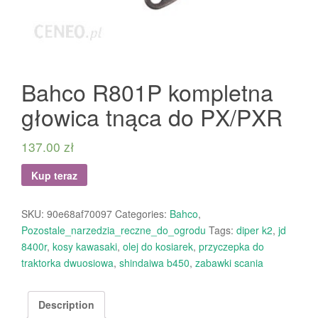
Bahco R801P kompletna
głowica tnąca do PX/PXR
137.00
zł
Kup teraz
SKU:
90e68af70097
Categories:
Bahco
,
Pozostale_narzedzia_reczne_do_ogrodu
Tags:
diper k2
,
jd
8400r
,
kosy kawasaki
,
olej do kosiarek
,
przyczepka do
traktorka dwuosiowa
,
shindaiwa b450
,
zabawki scania
Description