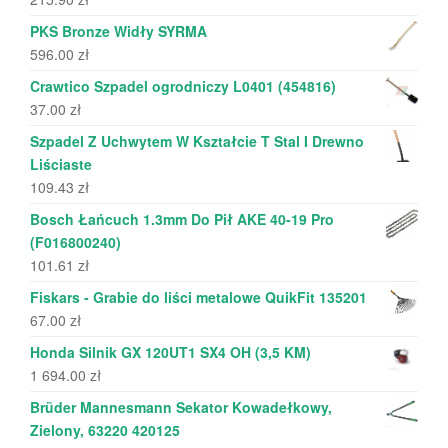
PKS Bronze Widły SYRMA
596.00
zł
Crawtico Szpadel ogrodniczy L0401 (454816)
37.00
zł
Szpadel Z Uchwytem W Kształcie T Stal I Drewno
Liściaste
109.43
zł
Bosch Łańcuch 1.3mm Do Pił AKE 40-19 Pro
(F016800240)
101.61
zł
Fiskars - Grabie do liści metalowe QuikFit 135201
67.00
zł
Honda Silnik GX 120UT1 SX4 OH (3,5 KM)
1 694.00
zł
Brüder Mannesmann Sekator Kowadełkowy,
Zielony, 63220 420125