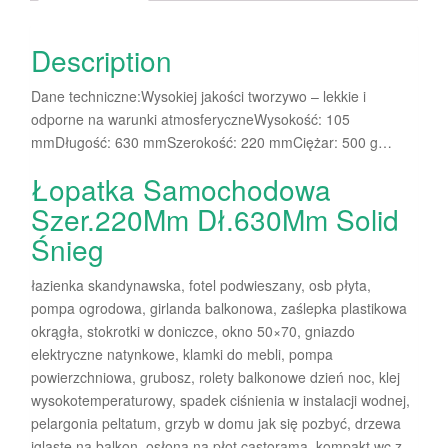
Description
Dane techniczne:Wysokiej jakości tworzywo – lekkie i
odporne na warunki atmosferyczneWysokość: 105
mmDługość: 630 mmSzerokość: 220 mmCiężar: 500 g…
Łopatka Samochodowa
Szer.220Mm Dł.630Mm Solid
Śnieg
łazienka skandynawska, fotel podwieszany, osb płyta,
pompa ogrodowa, girlanda balkonowa, zaślepka plastikowa
okrągła, stokrotki w doniczce, okno 50×70, gniazdo
elektryczne natynkowe, klamki do mebli, pompa
powierzchniowa, grubosz, rolety balkonowe dzień noc, klej
wysokotemperaturowy, spadek ciśnienia w instalacji wodnej,
pelargonia peltatum, grzyb w domu jak się pozbyć, drzewa
iglaste na balkon, osłona na płot castorama, kompakt wc z