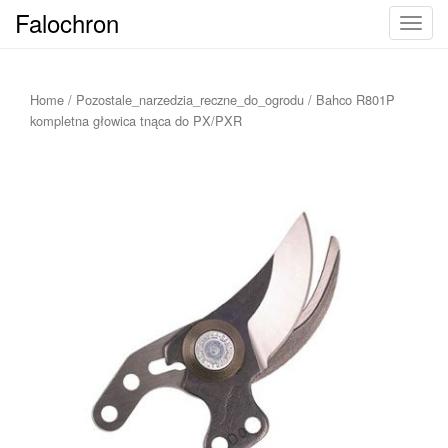
Falochron
T
o
g
g
Home
/
Pozostale_narzedzia_reczne_do_ogrodu
/ Bahco R801P
l
kompletna głowica tnąca do PX/PXR
e
n
a
v
i
g
a
t
i
o
n