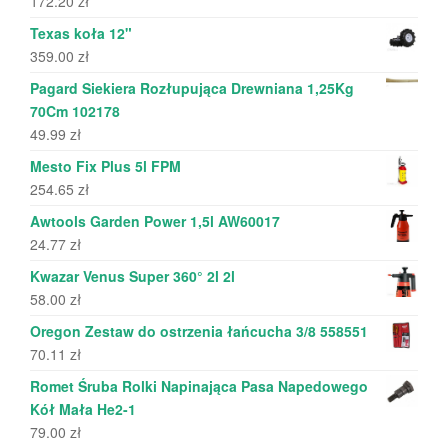
172.20
zł
Texas koła 12"
359.00
zł
Pagard Siekiera Rozłupująca Drewniana 1,25Kg
70Cm 102178
49.99
zł
Mesto Fix Plus 5l FPM
254.65
zł
Awtools Garden Power 1,5l AW60017
24.77
zł
Kwazar Venus Super 360° 2l 2l
58.00
zł
Oregon Zestaw do ostrzenia łańcucha 3/8 558551
70.11
zł
Romet Śruba Rolki Napinająca Pasa Napedowego
Kół Mała He2-1
79.00
zł