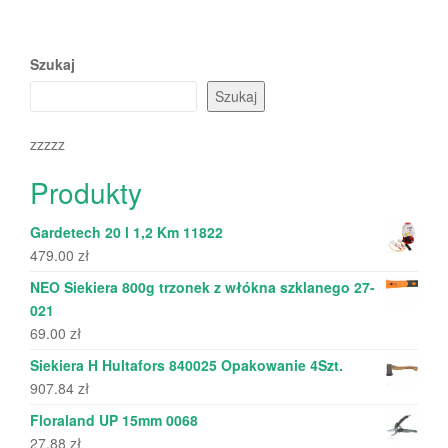
Szukaj
Szukaj
zzzzz
Produkty
Gardetech 20 l 1,2 Km 11822
479.00
zł
NEO Siekiera 800g trzonek z włókna szklanego 27-
021
69.00
zł
Siekiera H Hultafors 840025 Opakowanie 4Szt.
907.84
zł
Floraland UP 15mm 0068
27.88
zł