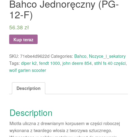
Bahco Jednoręczny (PG-
12-F)
56.38
zł
Kup teraz
SKU:
71ebe4d9622d
Categories:
Bahco
,
Nozyce_i_sekatory
Tags:
diper k2
,
fendt 1000
,
john deere 854
,
stihl fs 40 części
,
wolf garten scooter
Description
Description
Miotła uliczna z drewnianym korpusem w części roboczej
wykonana z twardego włosia z tworzywa sztucznego.