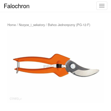
Falochron
T
o
g
g
Home
/
Nozyce_i_sekatory
/ Bahco Jednoręczny (PG-12-F)
l
e
n
a
v
i
g
a
t
i
o
n