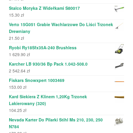
Stalco Motyka Z Widełkami S80017
15.30
zł
Verto 15G051 Grabie Wachlarzowe Do Liści Trzonek
Drewniany
21.50
zł
Ryobi Ry18Sfx35A-240 Brushless
1 629.90
zł
Karcher LB 930/36 Bp Pack 1.042-508.0
2 542.64
zł
Fiskars Snowxpert 1003469
153.00
zł
Kard Siekiera Z Klinem 1,20Kg Trzonek
Lakierowany (320)
104.25
zł
Nevada Karter Do Pilarki Stihl Ms 210, 230, 250
N784