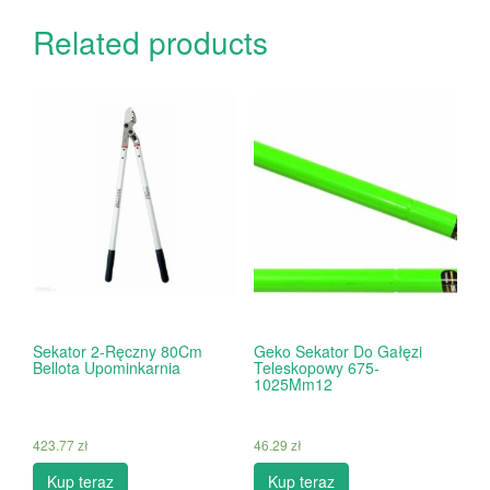
Related products
Sekator 2-Ręczny 80Cm
Geko Sekator Do Gałęzi
Bellota Upominkarnia
Teleskopowy 675-
1025Mm12
423.77
zł
46.29
zł
Kup teraz
Kup teraz