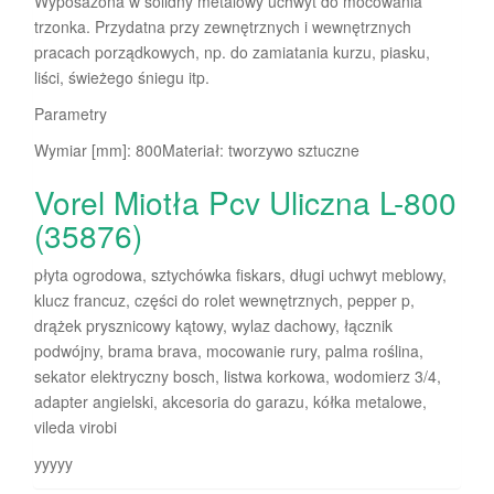
Wyposażona w solidny metalowy uchwyt do mocowania
trzonka. Przydatna przy zewnętrznych i wewnętrznych
pracach porządkowych, np. do zamiatania kurzu, piasku,
liści, świeżego śniegu itp.
Parametry
Wymiar [mm]: 800Materiał: tworzywo sztuczne
Vorel Miotła Pcv Uliczna L-800
(35876)
płyta ogrodowa, sztychówka fiskars, długi uchwyt meblowy,
klucz francuz, części do rolet wewnętrznych, pepper p,
drążek prysznicowy kątowy, wylaz dachowy, łącznik
podwójny, brama brava, mocowanie rury, palma roślina,
sekator elektryczny bosch, listwa korkowa, wodomierz 3/4,
adapter angielski, akcesoria do garazu, kółka metalowe,
vileda virobi
yyyyy