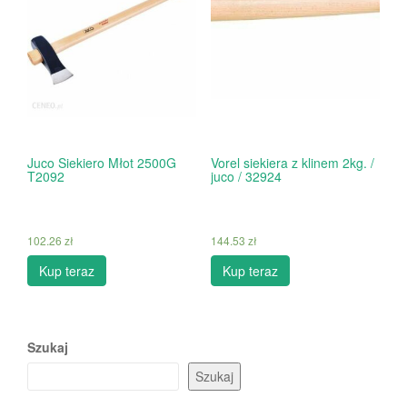
Juco Siekiero Młot 2500G
Vorel siekiera z klinem 2kg. /
T2092
juco / 32924
102.26
zł
144.53
zł
Kup teraz
Kup teraz
Szukaj
Szukaj