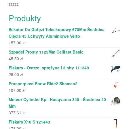
zzzzz
Produkty
Sekator Do Gałęzi Teleskopowy 670Mm Średnica
Cięcia 45 Uchwyty Aluminiowe Verto
157.00
zł
Szpadel Prosty 1125Mm Cellfast Basic
45.50
zł
Fiskars - Ostrze, sprężyna i 3 nity 111348
26.00
zł
Prosperplast Snow Ride2 Shaman2
107.00
zł
Meteor Cylinder Kpl. Husqvarna 340 - Średnica 40
Mm
377.61
zł
Fiskars X10 S 121443
178.00
zł