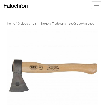
Falochron
T
o
g
g
Home
/
Siekiery
/ 12314 Siekiera Tradycyjna 1250G 700Mm Juco
l
e
n
a
v
i
g
a
t
i
o
n