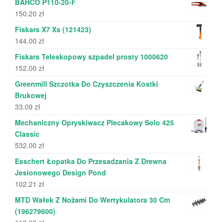
BAHCO P110-20-F
150.20
zł
Fiskars X7 Xs (121423)
144.00
zł
Fiskars Teleskopowy szpadel prosty 1000620
152.00
zł
Greenmill Szczotka Do Czyszczenia Kostki
Brukowej
33.09
zł
Mechaniczny Opryskiwacz Plecakowy Solo 425
Classic
532.00
zł
Esschert Łopatka Do Przesadzania Z Drewna
Jesionowego Design Pond
102.21
zł
MTD Wałek Z Nożami Do Wertykulatora 30 Cm
(196279600)