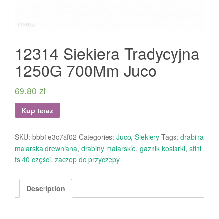
12314 Siekiera Tradycyjna
1250G 700Mm Juco
69.80
zł
Kup teraz
SKU:
bbb1e3c7af02
Categories:
Juco
,
Siekiery
Tags:
drabina
malarska drewniana
,
drabiny malarskie
,
gaznik kosiarki
,
stihl
fs 40 części
,
zaczep do przyczepy
Description