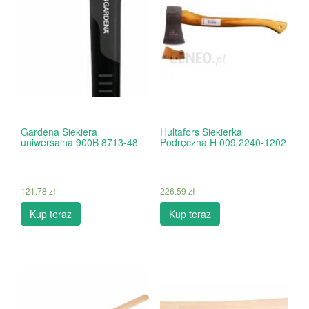
Gardena Siekiera
Hultafors Siekierka
uniwersalna 900B 8713-48
Podręczna H 009 2240-1202
121.78
zł
226.59
zł
Kup teraz
Kup teraz