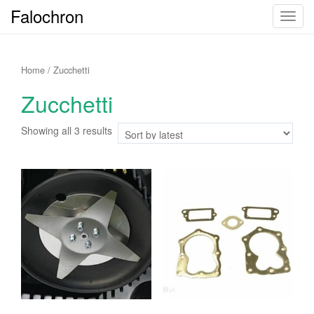
Falochron
T
o
g
g
Home
/ Zucchetti
l
Zucchetti
e
n
Showing all 3 results
a
v
i
g
a
t
i
o
n