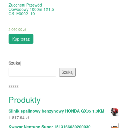
Zucchetti Przewód
Obwodowy 1000m 1X1,5
CS_E0002_10
2 060.00
zł
Kup teraz
Szukaj
Szukaj
zzzzz
Produkty
Silnik spalinowy benzynowy HONDA GX35 1.3KM
1 817.94
zł
Kwazar Neptune Super 15l 3166030200030