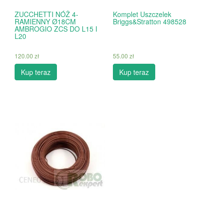
ZUCCHETTI NÓŻ 4-
Komplet Uszczelek
RAMIENNY Ø18CM
Briggs&Stratton 498528
AMBROGIO ZCS DO L15 I
L20
120.00
zł
55.00
zł
Kup teraz
Kup teraz