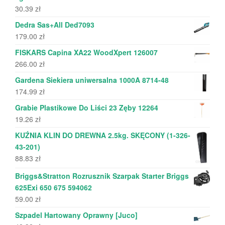
30.39
zł
Dedra Sas+All Ded7093
179.00
zł
FISKARS Capina XA22 WoodXpert 126007
266.00
zł
Gardena Siekiera uniwersalna 1000A 8714-48
174.99
zł
Grabie Plastikowe Do Liści 23 Zęby 12264
19.26
zł
KUŹNIA KLIN DO DREWNA 2.5kg. SKĘCONY (1-326-
43-201)
88.83
zł
Briggs&Stratton Rozrusznik Szarpak Starter Briggs
625Exi 650 675 594062
59.00
zł
Szpadel Hartowany Oprawny [Juco]