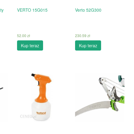
ty
VERTO 15G015
Verto 52G300
52.00
zł
230.59
zł
Kup teraz
Kup teraz