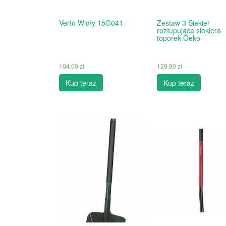
Verto Widły 15G041
Zestaw 3 Siekier
rozłupująca siekiera
toporek Geko
104.00
zł
129.90
zł
Kup teraz
Kup teraz