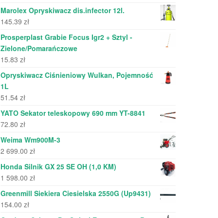
Marolex Opryskiwacz dis.infector 12l.
145.39
zł
Prosperplast Grabie Focus Igr2 + Sztyl -
Zielone/Pomarańczowe
15.83
zł
Opryskiwacz Ciśnieniowy Wulkan, Pojemność
1L
51.54
zł
YATO Sekator teleskopowy 690 mm YT-8841
72.80
zł
Weima Wm900M-3
2 699.00
zł
Honda Silnik GX 25 SE OH (1,0 KM)
1 598.00
zł
Greenmill Siekiera Ciesielska 2550G (Up9431)
154.00
zł