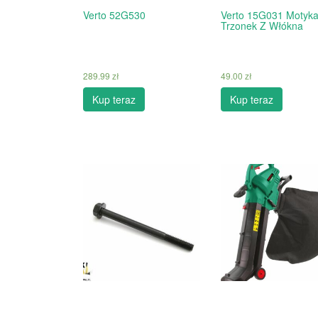
Verto 52G530
Verto 15G031 Motyk
Trzonek Z Włókna
289.99
zł
49.00
zł
Kup teraz
Kup teraz