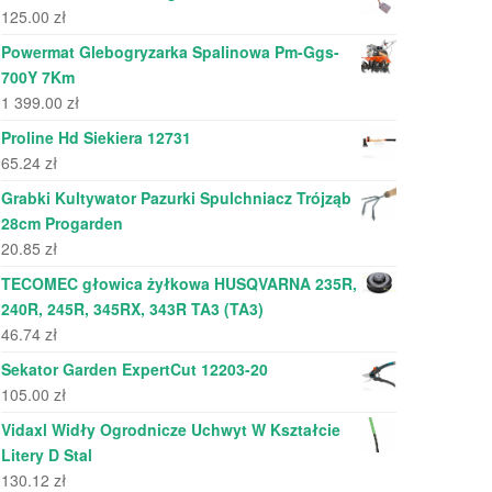
125.00
zł
Powermat Glebogryzarka Spalinowa Pm-Ggs-
700Y 7Km
1 399.00
zł
Proline Hd Siekiera 12731
65.24
zł
Grabki Kultywator Pazurki Spulchniacz Trójząb
28cm Progarden
20.85
zł
TECOMEC głowica żyłkowa HUSQVARNA 235R,
240R, 245R, 345RX, 343R TA3 (TA3)
46.74
zł
Sekator Garden ExpertCut 12203-20
105.00
zł
Vidaxl Widły Ogrodnicze Uchwyt W Kształcie
Litery D Stal
130.12
zł