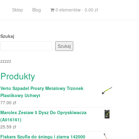
Sklep
Blog
0 elementów -
0.00
zł
Szukaj
Szukaj
zzzzz
Produkty
Verto Szpadel Prosty Metalowy Trzonek
Plastikowy Uchwyt
77.00
zł
Marolex Zestaw 5 Dysz Do Opryskiwacza
(A016161)
25.59
zł
Fiskars Szufla do śniegu i ziarna 142000