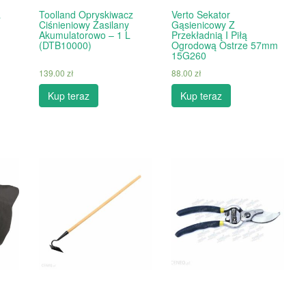
a
Toolland Opryskiwacz
Verto Sekator
Ciśnieniowy Zasilany
Gąsienicowy Z
Akumulatorowo – 1 L
Przekładnią I Piłą
(DTB10000)
Ogrodową Ostrze 57mm
15G260
139.00
zł
88.00
zł
Kup teraz
Kup teraz