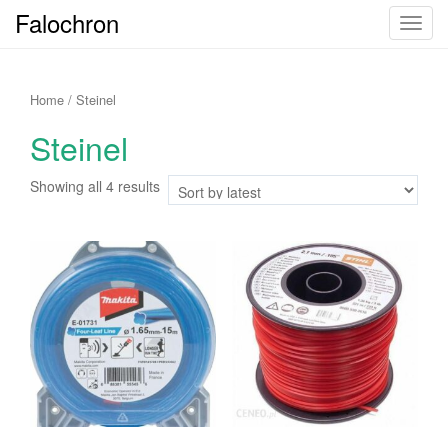
Falochron
T
o
g
g
Home
/ Steinel
l
Steinel
e
n
Showing all 4 results
a
v
i
g
a
t
i
o
n