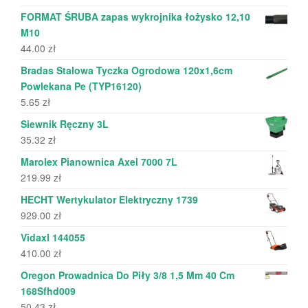
FORMAT ŚRUBA zapas wykrojnika łożysko 12,10
M10
44.00
zł
Bradas Stalowa Tyczka Ogrodowa 120x1,6cm
Powlekana Pe (TYP16120)
5.65
zł
Siewnik Ręczny 3L
35.32
zł
Marolex Pianownica Axel 7000 7L
219.99
zł
HECHT Wertykulator Elektryczny 1739
929.00
zł
Vidaxl 144055
410.00
zł
Oregon Prowadnica Do Piły 3/8 1,5 Mm 40 Cm
168Sfhd009
50.43
zł