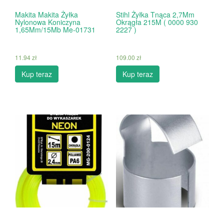
Makita Makita Żyłka
Stihl Żyłka Tnąca 2,7Mm
Nylonowa Koniczyna
Okrągła 215M ( 0000 930
1,65Mm/15Mb Me-01731
2227 )
11.94
zł
109.00
zł
Kup teraz
Kup teraz