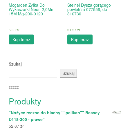
Mcgarden Żyłka Do
Steinel Dysza gorącego
Wykaszarki Neon 2,0Mm
powietrza 077556, do
15M Mg-200-0120
816730
5.83
zł
31.57
zł
Kup teraz
Kup teraz
Szukaj
Szukaj
zzzzz
Produkty
"Nożyce ręczne do blachy ""pelikan"" Bessey
D118-300 - prawe"
52.67
zł