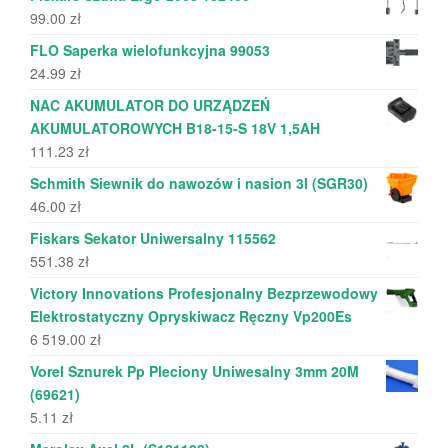
99.00
zł
FLO Saperka wielofunkcyjna 99053
24.99
zł
NAC AKUMULATOR DO URZĄDZEŃ
AKUMULATOROWYCH B18-15-S 18V 1,5AH
111.23
zł
Schmith Siewnik do nawozów i nasion 3l (SGR30)
46.00
zł
Fiskars Sekator Uniwersalny 115562
551.38
zł
Victory Innovations Profesjonalny Bezprzewodowy
Elektrostatyczny Opryskiwacz Ręczny Vp200Es
6 519.00
zł
Vorel Sznurek Pp Pleciony Uniwesalny 3mm 20M
(69621)
5.11
zł