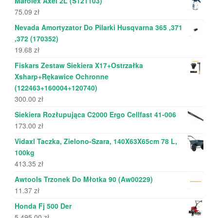
Marolex Axel 2L (S121103)
75.09
zł
Nevada Amortyzator Do Pilarki Husqvarna 365 ,371
,372 (170352)
19.68
zł
Fiskars Zestaw Siekiera X17+Ostrzałka
Xsharp+Rękawice Ochronne
(122463+160004+120740)
300.00
zł
Siekiera Rozłupująca C2000 Ergo Cellfast 41-006
173.00
zł
Vidaxl Taczka, Zielono-Szara, 140X63X65cm 78 L,
100kg
413.35
zł
Awtools Trzonek Do Młotka 90 (Aw00229)
11.37
zł
Honda Fj 500 Der
5 495.00
zł