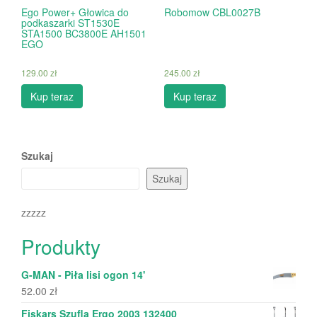
Ego Power+ Głowica do
Robomow CBL0027B
podkaszarki ST1530E
STA1500 BC3800E AH1501
EGO
129.00
zł
245.00
zł
Kup teraz
Kup teraz
Szukaj
Szukaj
zzzzz
Produkty
G-MAN - Piła lisi ogon 14'
52.00
zł
Fiskars Szufla Ergo 2003 132400