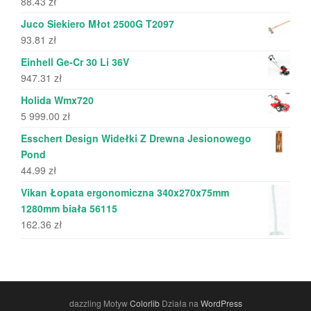
88.43
zł
Juco Siekiero Młot 2500G T2097
93.81
zł
Einhell Ge-Cr 30 Li 36V
947.31
zł
Holida Wmx720
5 999.00
zł
Esschert Design Widełki Z Drewna Jesionowego
Pond
44.99
zł
Vikan Łopata ergonomiczna 340x270x75mm
1280mm biała 56115
162.36
zł
dazzling Motyw
Colorlib
Działa na
WordPress