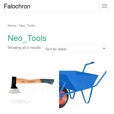
Falochron
T
o
g
g
Home
/ Neo_Tools
l
Neo_Tools
e
n
Showing all 3 results
a
v
i
g
a
t
i
o
n