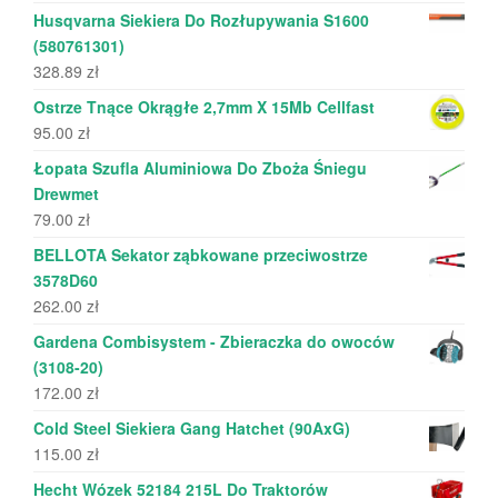
Husqvarna Siekiera Do Rozłupywania S1600
(580761301)
328.89
zł
Ostrze Tnące Okrągłe 2,7mm X 15Mb Cellfast
95.00
zł
Łopata Szufla Aluminiowa Do Zboża Śniegu
Drewmet
79.00
zł
BELLOTA Sekator ząbkowane przeciwostrze
3578D60
262.00
zł
Gardena Combisystem - Zbieraczka do owoców
(3108-20)
172.00
zł
Cold Steel Siekiera Gang Hatchet (90AxG)
115.00
zł
Hecht Wózek 52184 215L Do Traktorów