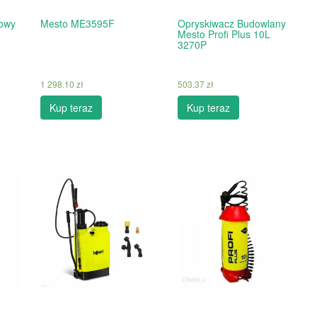
iowy
Mesto ME3595F
Opryskiwacz Budowlany
Mesto Profi Plus 10L
3270P
1 298.10
zł
503.37
zł
Kup teraz
Kup teraz