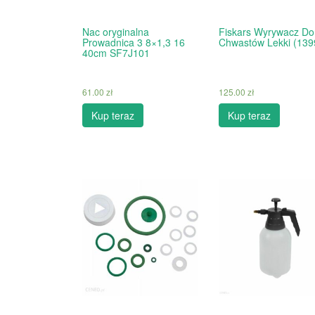
Nac oryginalna
Fiskars Wyrywacz Do
Prowadnica 3 8×1,3 16
Chwastów Lekki (139
40cm SF7J101
61.00
zł
125.00
zł
Kup teraz
Kup teraz