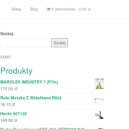
Sklep
Blog
0 elementów -
0.00
zł
Szukaj
Szukaj
zzzzz
Produkty
MAROLEX INDUSTRY 7 (P7in)
170.00
zł
Robi Motyka Z Widełkami R922
16.13
zł
Hecht 007120
169.00
zł