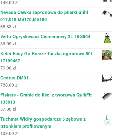
149.00
zł
Nevada Cewka zapłonowa do pilarki Stihl
017,018,MS170,MS180
68.88
zł
Verto Opryskiwacz Ciśnieniowy 3L 15G504
39.99
zł
Keter Easy Go Breeze Taczka ogrodowa 50L
17199467
79.00
zł
Cedrus DM01
788.00
zł
Fiskars - Grabie do liści z tworzywa QuikFit
135013
57.00
zł
Tuchmet Widły gospodarcze 5 zębowe z
trzonkiem profilowanym
109.00
zł