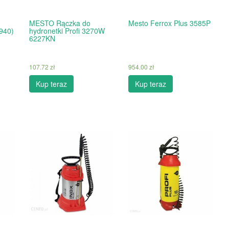
MESTO Rączka do
Mesto Ferrox Plus 3585P
940)
hydronetki Profi 3270W
6227KN
107.72
zł
954.00
zł
Kup teraz
Kup teraz