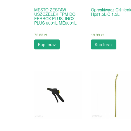
MESTO ZESTAW
Opryskiwacz Ciśnien
USZCZELEK FPM DO
Hps1.5L-C 1.5L
FERROX PLUS, INOX
PLUS 6001L ME6001L
72.83
zł
19.99
zł
Kup teraz
Kup teraz