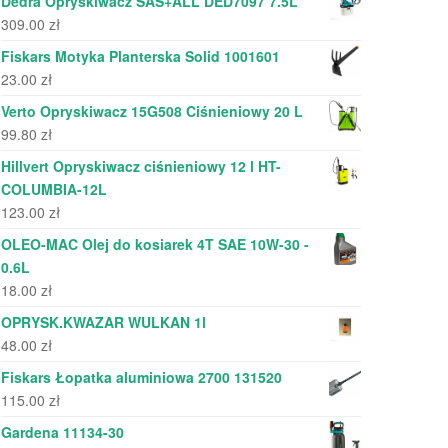
Dedra Opryskiwacz SAS+ALL DED7097 7.5L
309.00
zł
Fiskars Motyka Planterska Solid 1001601
23.00
zł
Verto Opryskiwacz 15G508 Ciśnieniowy 20 L
99.80
zł
Hillvert Opryskiwacz ciśnieniowy 12 l HT-
COLUMBIA-12L
123.00
zł
OLEO-MAC Olej do kosiarek 4T SAE 10W-30 -
0.6L
18.00
zł
OPRYSK.KWAZAR WULKAN 1l
48.00
zł
Fiskars Łopatka aluminiowa 2700 131520
115.00
zł
Gardena 11134-30