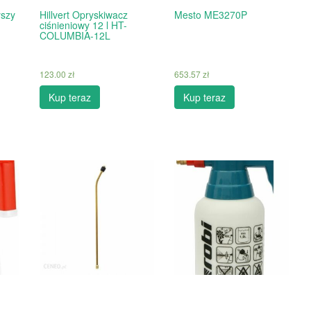
szy
Hillvert Opryskiwacz
Mesto ME3270P
ciśnieniowy 12 l HT-
COLUMBIA-12L
123.00
zł
653.57
zł
Kup teraz
Kup teraz